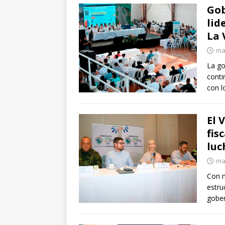
Gob
lid
La 
ma
La go
conti
con l
El 
fis
luc
ma
Con m
estru
gober