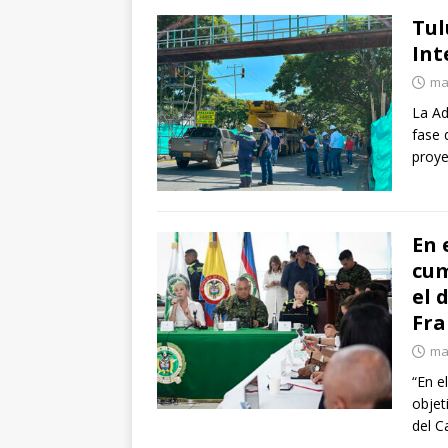
Tul
Int
ma
La Ad
fase 
proye
En 
cum
el 
Fra
ma
“En e
objet
del 