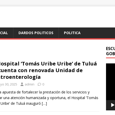
ICIAL
DARDOS POLITICOS
POLITICA
ESC
GOB
Hospital ‘Tomás Uribe Uribe’ de Tuluá
Repr
cuenta con renovada Unidad de
de
troenterología
vídeo
yo 30, 2025
admin
0
a apuesta de fortalecer la prestación de los servicios y
ar una atención humanizada y oportuna, el Hospital ‘Tomás
 Uribe’ de Tuluá inauguró
[…]