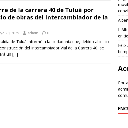
movil
rre de la carrera 40 de Tuluá por
convi
cio de obras del intercambiador de la
Alber
L Al
yo 28, 2025
admin
0
en ti
caldía de Tuluá informó a la ciudadanía que, debido al inicio
Felix
 construcción del Intercambiador Vial de la Carrera 40, se
tiem
zará un
[…]
Ace
Porta
admin
comun
ENC