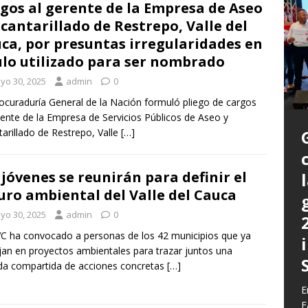
gos al gerente de la Empresa de Aseo
lcantarillado de Restrepo, Valle del
ca, por presuntas irregularidades en
ulo utilizado para ser nombrado
yo 30, 2025
admin
0
ocuraduría General de la Nación formuló pliego de cargos
rente de la Empresa de Servicios Públicos de Aseo y
tarillado de Restrepo, Valle
[…]
 jóvenes se reunirán para definir el
uro ambiental del Valle del Cauca
P
yo 30, 2025
admin
0
a
L
C ha convocado a personas de los 42 municipios que ya
L
E
m
jan en proyectos ambientales para trazar juntos una
C
G
a compartida de acciones concretas
[…]
z
b
E
E
c
d
E
y
F
q
h