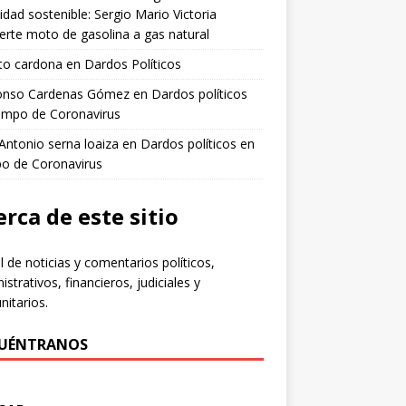
idad sostenible: Sergio Mario Victoria
erte moto de gasolina a gas natural
to cardona
en
Dardos Políticos
fonso Cardenas Gómez
en
Dardos políticos
empo de Coronavirus
 Antonio serna loaiza
en
Dardos políticos en
po de Coronavirus
rca de este sitio
l de noticias y comentarios políticos,
istrativos, financieros, judiciales y
itarios.
UÉNTRANOS