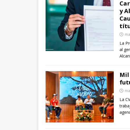
Car
y A
Cau
tít
ma
La Pr
al ge
Alcan
Mil
fut
ma
La CV
traba
agend