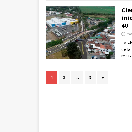
Cie
ini
40
ma
La Al
de la
reali
1
2
…
9
»