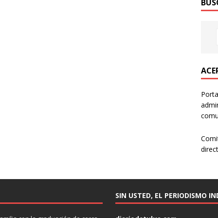
BUS
ACER
Porta
admin
comun
Comi
direc
SIN USTED, EL PERIODISMO I