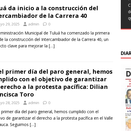
q
t
T
C
L
uá da inicio a la construcción del
c
F
C
d
C
ercambiador de la Carrera 40
s
M
d
q
s
m
C
yo 29, 2025
admin
0
d
d
D
ministración Municipal de Tuluá ha comenzado la primera
de la construcción del Intercambiador de la Carrera 40, un
cto clave para mejorar la
[…]
DIA
el primer día del paro general, hemos
plido con el objetivo de garantizar
derecho a la protesta pacífica: Dilian
ncisca Toro
yo 28, 2025
admin
0
l primer día del paro general, hemos cumplido con el
ivo de garantizar el derecho a la protesta pacífica en el Valle
Cauca. Seguimos
[…]