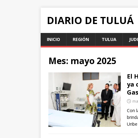
DIARIO DE TULUÁ
INICIO
REGIÓN
TULUA
JUD
Mes:
mayo 2025
El 
ya 
Gas
ma
Con l
brind
Uribe