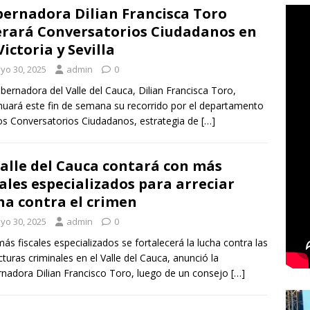
ernadora Dilian Francisca Toro
erará Conversatorios Ciudadanos en
Victoria y Sevilla
yo 30, 2025
admin
0
bernadora del Valle del Cauca, Dilian Francisca Toro,
nuará este fin de semana su recorrido por el departamento
os Conversatorios Ciudadanos, estrategia de
[…]
Valle del Cauca contará con más
cales especializados para arreciar
ha contra el crimen
yo 30, 2025
admin
0
ás fiscales especializados se fortalecerá la lucha contra las
cturas criminales en el Valle del Cauca, anunció la
nadora Dilian Francisco Toro, luego de un consejo
[…]