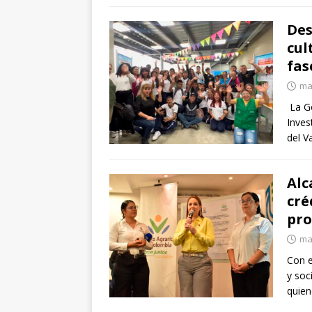
Des
cul
fas
ma
La Go
Inves
del V
Alc
cré
pro
ma
Con e
y soc
quien