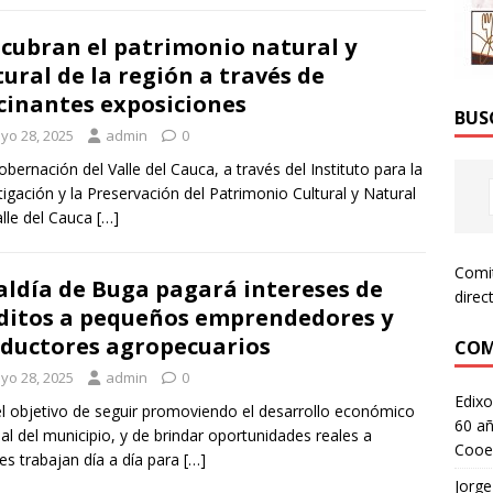
cubran el patrimonio natural y
tural de la región a través de
cinantes exposiciones
BUS
yo 28, 2025
admin
0
bernación del Valle del Cauca, a través del Instituto para la
tigación y la Preservación del Patrimonio Cultural y Natural
alle del Cauca
[…]
Comi
aldía de Buga pagará intereses de
direc
ditos a pequeños emprendedores y
ductores agropecuarios
COM
yo 28, 2025
admin
0
Edixo
l objetivo de seguir promoviendo el desarrollo económico
60 añ
ial del municipio, y de brindar oportunidades reales a
Cooe
es trabajan día a día para
[…]
Jorge