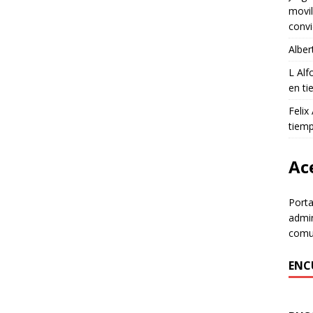
movil
convi
Alber
L Al
en ti
Felix
tiem
Ace
Porta
admin
comun
ENC