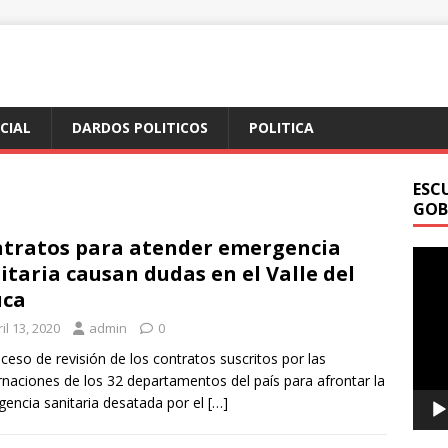
ICIAL
DARDOS POLITICOS
POLITICA
ESC
GOB
tratos para atender emergencia
Repr
itaria causan dudas en el Valle del
de
uca
vídeo
il 13, 2020
admin
0
oceso de revisión de los contratos suscritos por las
naciones de los 32 departamentos del país para afrontar la
encia sanitaria desatada por el
[…]