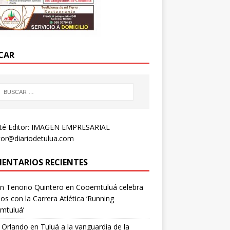
CAR
té Editor: IMAGEN EMPRESARIAL
tor@diariodetulua.com
ENTARIOS RECIENTES
n Tenorio Quintero
en
Cooemtuluá celebra
os con la Carrera Atlética ‘Running
mtuluá’
 Orlando
en
Tuluá a la vanguardia de la