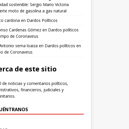
idad sostenible: Sergio Mario Victoria
erte moto de gasolina a gas natural
to cardona
en
Dardos Políticos
fonso Cardenas Gómez
en
Dardos políticos
empo de Coronavirus
 Antonio serna loaiza
en
Dardos políticos en
po de Coronavirus
rca de este sitio
l de noticias y comentarios políticos,
istrativos, financieros, judiciales y
itarios.
UÉNTRANOS