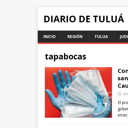
DIARIO DE TULUÁ
INICIO
REGIÓN
TULUA
JUD
tapabocas
Con
san
Ca
abr
El pr
gober
emerg