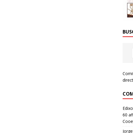
BUS
Comi
direc
COM
Edixo
60 añ
Cooe
Jorge