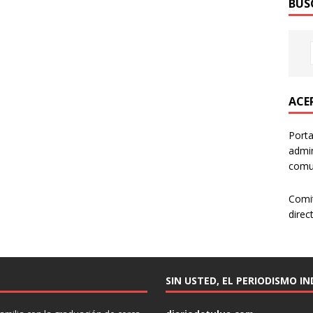
BUS
ACER
Porta
admin
comun
Comi
direc
SIN USTED, EL PERIODISMO I