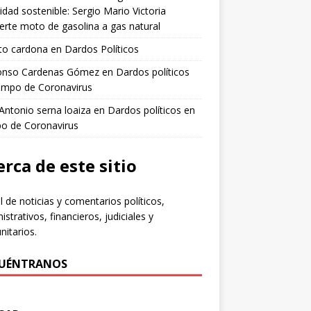
idad sostenible: Sergio Mario Victoria
erte moto de gasolina a gas natural
to cardona
en
Dardos Políticos
fonso Cardenas Gómez
en
Dardos políticos
empo de Coronavirus
 Antonio serna loaiza
en
Dardos políticos en
po de Coronavirus
rca de este sitio
l de noticias y comentarios políticos,
istrativos, financieros, judiciales y
itarios.
UÉNTRANOS