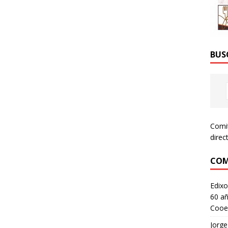
BUS
Comi
direc
COM
Edixo
60 añ
Cooe
Jorge