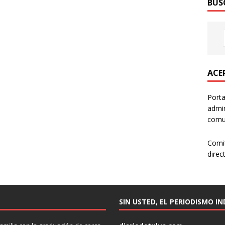
BUS
ACER
Porta
admin
comun
Comi
direc
SIN USTED, EL PERIODISMO I