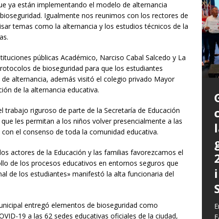
que ya están implementando el modelo de alternancia
bioseguridad. Igualmente nos reunimos con los rectores de
visar temas como la alternancia y los estudios técnicos de la
as.
nstituciones públicas Académico, Narciso Cabal Salcedo y La
protocolos de bioseguridad para que los estudiantes
 de alternancia, además visitó el colegio privado Mayor
ón de la alternancia educativa.
el trabajo riguroso de parte de la Secretaría de Educación
que les permitan a los niños volver presencialmente a las
 con el consenso de toda la comunidad educativa.
P
s actores de la Educación y las familias favorezcamos el
a
rollo de los procesos educativos en entornos seguros que
L
L
nal de los estudiantes» manifestó la alta funcionaria del
E
m
C
G
z
b
E
unicipal entregó elementos de bioseguridad como
E
c
d
E
y
VID-19 a las 62 sedes educativas oficiales de la ciudad,
F
q
h