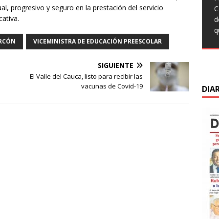
q
t
al, progresivo y seguro en la prestación del servicio
T
C
L
c
F
ativa.
C
d
C
s
M
d
q
s
m
C
RCÓN
VICEMINISTRA DE EDUCACIÓN PREESCOLAR
d
d
D
SIGUIENTE
El Valle del Cauca, listo para recibir las
vacunas de Covid-19
DIA