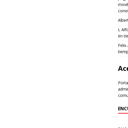
movil
convi
Alber
L Al
en ti
Felix
tiem
Ace
Porta
admin
comun
ENC