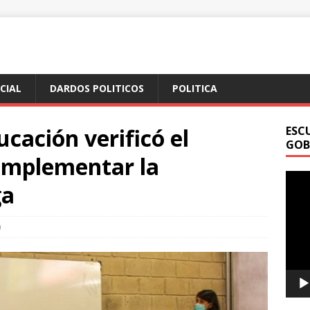
ICIAL
DARDOS POLITICOS
POLITICA
cación verificó el
ESC
GOB
 implementar la
Repr
ga
de
vídeo
0