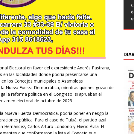
q
t
T
C
L
c
F
C
d
C
s
M
d
q
s
m
C
d
d
D
DIA
onal Electoral en favor del expresidente Andrés Pastrana,
s en las localidades donde podría presentarse una
s en los Concejos municipales o Asambleas
la Nueva Fuerza Democrática, mientras quienes gozan de
ga la reforma política en el Congreso, si aprueban el
ertamen electoral de octubre de 2023.
 la Nueva Fuerza Democrática, podría poner en riesgo la
oraciones pública. Para el caso de Tuluá, el partido azul
n Hernández, Carlos Arturo Londoño y Eliecid Ávila. El
ntegrantes que conformaron la lista al Concejo que