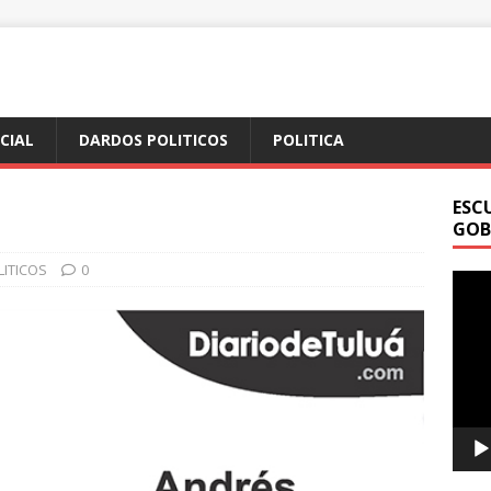
ICIAL
DARDOS POLITICOS
POLITICA
ESC
GOB
ITICOS
0
Repr
de
vídeo