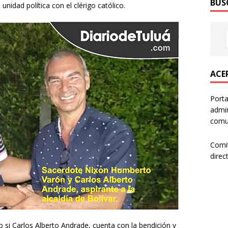
BUS
 unidad política con el clérigo católico.
ACER
Porta
admin
comun
Comi
direc
o si Carlos Alberto Andrade, cuenta con la bendición y