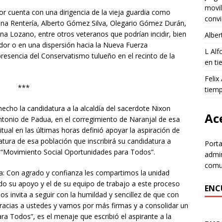
movil
dor cuenta con una dirigencia de la vieja guardia como
convi
na Rentería, Alberto Gómez Silva, Olegario Gómez Durán,
a Lozano, entre otros veteranos que podrían incidir, bien
Alber
ador o en una dispersión hacia la Nueva Fuerza
L Al
resencia del Conservatismo tulueño en el recinto de la
en ti
Felix
***
tiem
echo la candidatura a la alcaldía del sacerdote Nixon
Ace
ntonio de Padua, en el corregimiento de Naranjal de esa
ritual en las últimas horas definió apoyar la aspiración de
atura de esa población que inscribirá su candidatura a
Porta
s “Movimiento Social Oportunidades para Todos”.
admin
comun
 Con agrado y confianza les compartimos la unidad
do su apoyo y el de su equipo de trabajo a este proceso
ENC
s invita a seguir con la humildad y sencillez de que con
racias a ustedes y vamos por más firmas y a consolidar un
 Todos”, es el menaje que escribió el aspirante a la