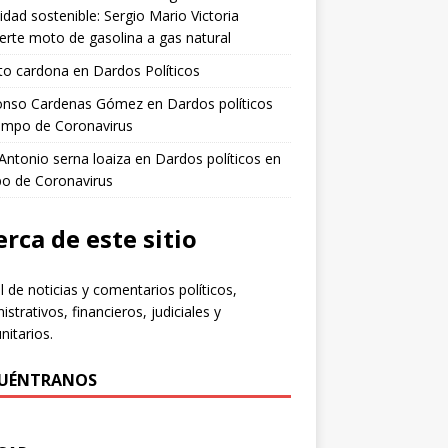
idad sostenible: Sergio Mario Victoria
erte moto de gasolina a gas natural
to cardona
en
Dardos Políticos
fonso Cardenas Gómez
en
Dardos políticos
empo de Coronavirus
 Antonio serna loaiza
en
Dardos políticos en
po de Coronavirus
rca de este sitio
l de noticias y comentarios políticos,
istrativos, financieros, judiciales y
itarios.
UÉNTRANOS