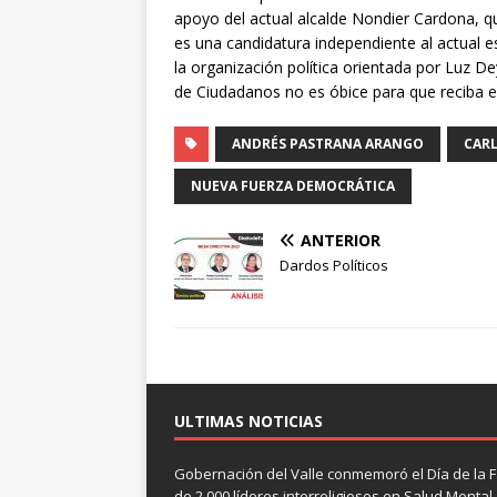
apoyo del actual alcalde Nondier Cardona, qui
es una candidatura independiente al actual e
la organización política orientada por Luz Dey
de Ciudadanos no es óbice para que reciba el 
ANDRÉS PASTRANA ARANGO
CAR
NUEVA FUERZA DEMOCRÁTICA
ANTERIOR
Dardos Políticos
ULTIMAS NOTICIAS
Gobernación del Valle conmemoró el Día de la F
de 2.000 líderes interreligiosos en Salud Mental