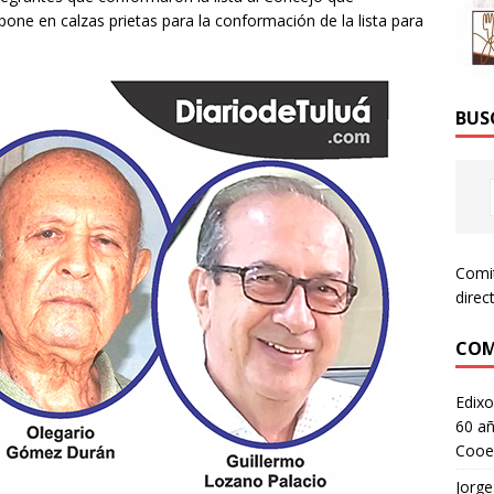
 pone en calzas prietas para la conformación de la lista para
BUS
Comi
direc
COM
Edixo
60 añ
Cooe
Jorge