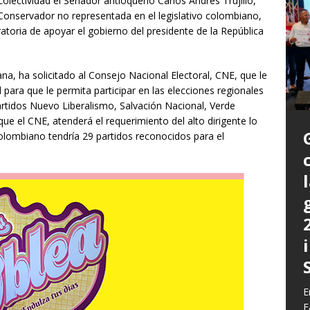
 colectividad el Senador antioqueño Carlos Andrés Trujillo,
o Conservador no representada en el legislativo colombiano,
atoria de apoyar el gobierno del presidente de la República
na, ha solicitado al Consejo Nacional Electoral, CNE, que le
ad para que le permita participar en las elecciones regionales
rtidos Nuevo Liberalismo, Salvación Nacional, Verde
e el CNE, atenderá el requerimiento del alto dirigente lo
olombiano tendría 29 partidos reconocidos para el
P
a
L
L
E
m
C
G
z
b
E
E
c
d
E
y
F
q
h