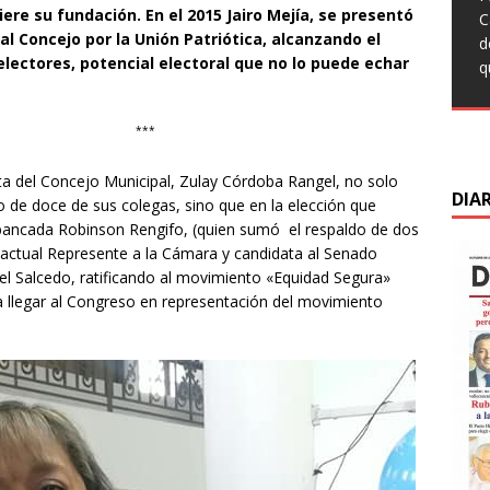
q
t
ere su fundación. En el 2015 Jairo Mejía, se presentó
T
C
L
c
F
l Concejo por la Unión Patriótica, alcanzando el
C
d
C
s
M
electores, potencial electoral que no lo puede echar
d
q
s
m
C
d
d
D
***
ta del Concejo Municipal, Zulay Córdoba Rangel, no solo
DIA
 de doce de sus colegas, sino que en la elección que
bancada Robinson Rengifo, (quien sumó el respaldo de dos
a actual Represente a la Cámara y candidata al Senado
l Salcedo, ratificando al movimiento «Equidad Segura»
a llegar al Congreso en representación del movimiento