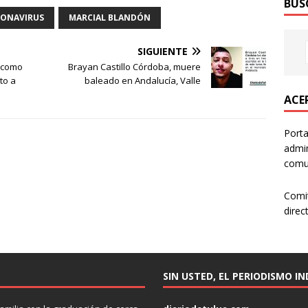
BUS
RONAVIRUS
MARCIAL BLANDÓN
SIGUIENTE
o como
Brayan Castillo Córdoba, muere
to a
baleado en Andalucía, Valle
ACER
Porta
admin
comun
Comi
direc
SIN USTED, EL PERIODISMO I