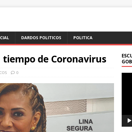
ICIAL
DARDOS POLITICOS
POLITICA
n tiempo de Coronavirus
ESC
GOB
ICOS
0
Repr
de
vídeo