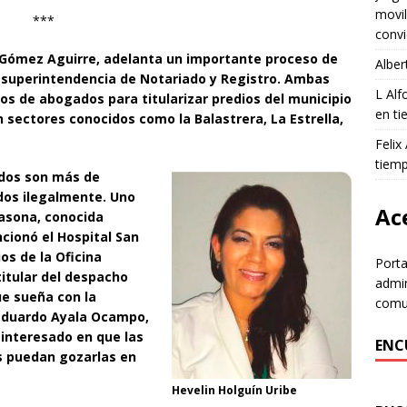
movil
***
convi
o Gómez Aguirre, adelanta un importante proceso de
Alber
a superintendencia de Notariado y Registro. Ambas
L Al
 de abogados para titularizar predios del municipio
en ti
sectores conocidos como la Balastrera, La Estrella,
Felix
tiem
ados son más de
dos ilegalmente. Uno
Ace
asona, conocida
ionó el Hospital San
ios de la Oficina
Porta
 titular del despacho
admin
ue sueña con la
comun
s Eduardo Ayala Ocampo,
interesado en que las
ENC
s puedan gozarlas en
Hevelin Holguín Uribe