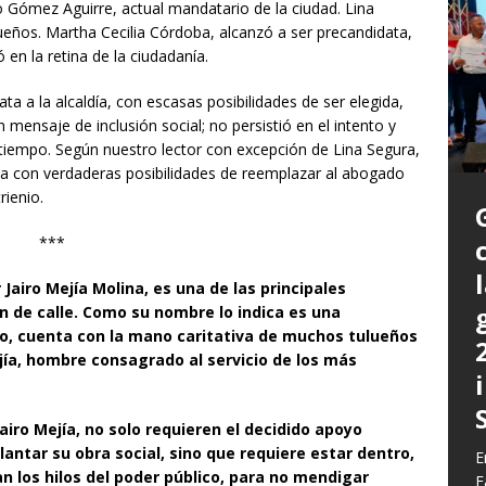
ro Gómez Aguirre, actual mandatario de la ciudad. Lina
lueños. Martha Cecilia Córdoba, alcanzó a ser precandidata,
n la retina de la ciudadanía.
a a la alcaldía, con escasas posibilidades de ser elegida,
mensaje de inclusión social; no persistió en el intento y
 tiempo. Según nuestro lector con excepción de Lina Segura,
ma con verdaderas posibilidades de reemplazar al abogado
rienio.
***
 Jairo Mejía Molina, es una de las principales
n de calle. Como su nombre lo indica es una
P
no, cuenta con la mano caritativa de muchos tulueños
a
jía, hombre consagrado al servicio de los más
L
L
E
m
C
G
iro Mejía, no solo requieren el decidido apoyo
z
b
E
lantar su obra social, sino que requiere estar dentro,
E
c
d
E
y
 los hilos del poder público, para no mendigar
F
q
h