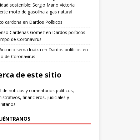
idad sostenible: Sergio Mario Victoria
erte moto de gasolina a gas natural
to cardona
en
Dardos Políticos
fonso Cardenas Gómez
en
Dardos políticos
empo de Coronavirus
 Antonio serna loaiza
en
Dardos políticos en
po de Coronavirus
rca de este sitio
l de noticias y comentarios políticos,
istrativos, financieros, judiciales y
itarios.
UÉNTRANOS