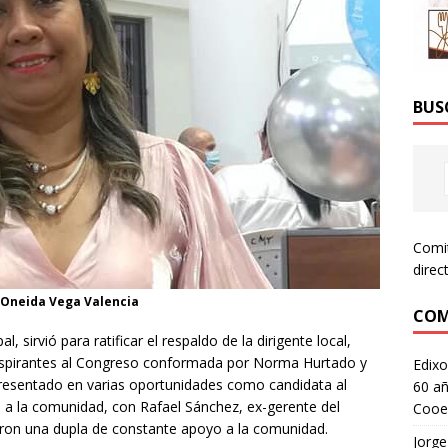
BUS
Comi
direc
 Oneida Vega Valencia
COM
, sirvió para ratificar el respaldo de la dirigente local,
e aspirantes al Congreso conformada por Norma Hurtado y
Edixo
presentado en varias oportunidades como candidata al
60 añ
o a la comunidad, con Rafael Sánchez, ex-gerente del
Cooe
on una dupla de constante apoyo a la comunidad.
Jorge