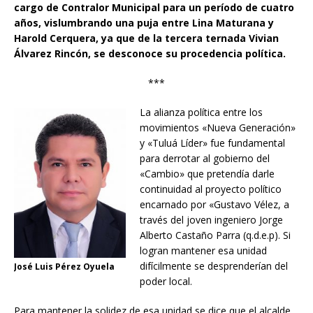
cargo de Contralor Municipal para un período de cuatro
años, vislumbrando una puja entre Lina Maturana y
Harold Cerquera, ya que de la tercera ternada Vivian
Álvarez Rincón, se desconoce su procedencia política.
***
La alianza política entre los
movimientos «Nueva Generación»
y «Tuluá Líder» fue fundamental
para derrotar al gobierno del
«Cambio» que pretendía darle
continuidad al proyecto político
encarnado por «Gustavo Vélez, a
través del joven ingeniero Jorge
Alberto Castaño Parra (q.d.e.p). Si
logran mantener esa unidad
difícilmente se desprenderían del
José Luis Pérez Oyuela
poder local.
Para mantener la solidez de esa unidad se dice que el alcalde