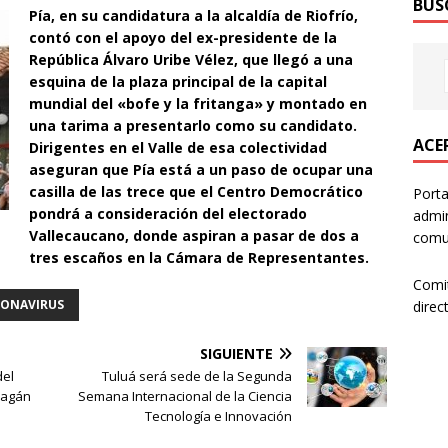
BUS
Pía, en su candidatura a la alcaldía de Riofrío,
contó con el apoyo del ex-presidente de la
República Álvaro Uribe Vélez, que llegó a una
esquina de la plaza principal de la capital
mundial del «bofe y la fritanga» y montado en
una tarima a presentarlo como su candidato.
ACER
Dirigentes en el Valle de esa colectividad
aseguran que Pía está a un paso de ocupar una
casilla de las trece que el Centro Democrático
Porta
pondrá a consideración del electorado
admin
Vallecaucano, donde aspiran a pasar de dos a
comun
tres escaños en la Cámara de Representantes.
Comi
RONAVIRUS
direc
SIGUIENTE
del
Tuluá será sede de la Segunda
rragán
Semana Internacional de la Ciencia
Tecnología e Innovación