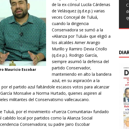
q
t
de la ex-cónsul Lucila Cárdenas
T
C
L
c
F
de Velásquez (q.d.e.p.) varias
C
d
C
s
M
veces Concejal de Tuluá,
d
q
s
m
cuando la dirigencia
C
d
Conservadora se sumó a la
d
D
«Alianza por Tuluá» que eligió a
los alcaldes Aimer Arango
Murillo y Ramiro Devia Criollo
DIA
(q.d.e.p.). Rodrigo García,
siempre asumió la defensa del
partido Conservador,
iro Mauricio Escobar
manteniendo en alto la bandera
azul, en su aspiración a la
 por el partido azul faltándole escasos votos para alcanzar
de García Monsalve a Norma Hurtado, quienes aspiren al
ieles militantes del Conservatismo vallecaucano.
l de Tuluá, por el movimiento «Fuerza Comunitaria» fundado
 cabildo local por partidos como la Alianza Social
ascendencia Conservadora; su padre Jairo Escobar