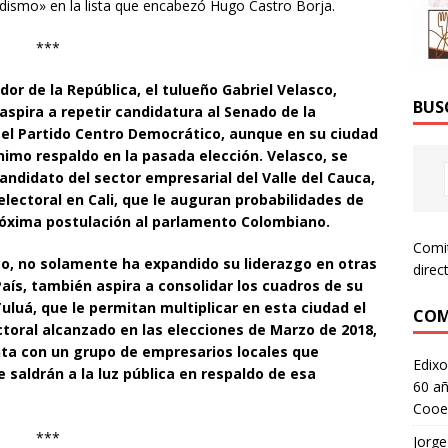
edismo» en la lista que encabezó Hugo Castro Borja.
***
dor de la República, el tulueño Gabriel Velasco,
BUS
aspira a repetir candidatura al Senado de la
 el Partido Centro Democrático, aunque en su ciudad
nimo respaldo en la pasada elección. Velasco, se
andidato del sector empresarial del Valle del Cauca,
electoral en Cali, que le auguran probabilidades de
róxima postulación al parlamento Colombiano.
Comi
co, no solamente ha expandido su liderazgo en otras
direc
País, también aspira a consolidar los cuadros de su
luá, que le permitan multiplicar en esta ciudad el
COM
ctoral alcanzado en las elecciones de Marzo de 2018,
nta con un grupo de empresarios locales que
Edixo
saldrán a la luz pública en respaldo de esa
60 añ
Cooe
***
Jorge