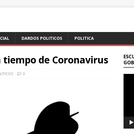
ICIAL
DARDOS POLITICOS
POLITICA
n tiempo de Coronavirus
ESC
GOB
LITICOS
0
Repr
de
vídeo