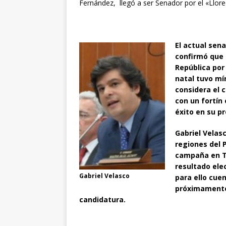
Fernández, llegó a ser Senador por el «Llor
El actual sena
confirmó que 
República por
natal tuvo mí
considera el c
con un fortín 
éxito en su p
Gabriel Velas
regiones del 
campaña en Tu
resultado ele
Gabriel Velasco
para ello cue
próximamente 
candidatura.