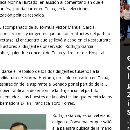
lica Norma Hurtado, en alusión al comentario en que el
rcés, podría barrer en Tuluá, en las elecciones
ación política respalda.
á, acompañado de su fórmula Víctor Manuel García,
on sectores y dirigentes que no son militantes del partido
retarse. El encuentro que se llevó a cabo en el Restaurante
o actores al dirigente Conservador Rodrigo García
bar, quien fue concejal de Tuluá y director del Hospital
 darse el respaldo de los dos dirigentes tulueños a la
ndidatura de Norma Hurtado, no solo consolida en Tuluá,
 aspiración de la aspirante al Senado por el partido de la U,
P
mbién ratifica la deserción de la dirigencia del partido
a
nservador a las huestes de la colectividad que orienta la ex-
L
bernadora Dilian Francisca Toro Torres.
L
E
m
C
G
Rodrigo García, es un veterano
z
b
E
dirigente Conservador que salió
E
c
d
E
y
a la palestra pública de la mano
F
q
h