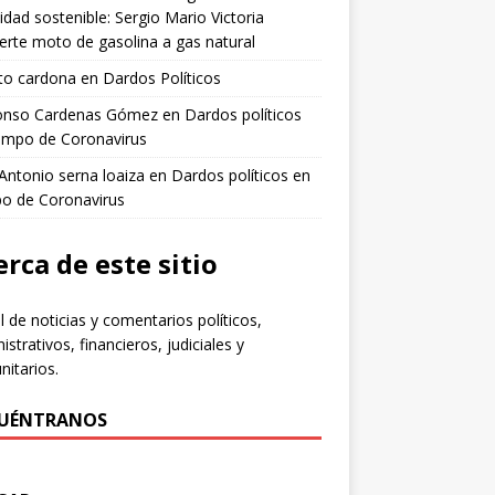
idad sostenible: Sergio Mario Victoria
erte moto de gasolina a gas natural
to cardona
en
Dardos Políticos
fonso Cardenas Gómez
en
Dardos políticos
empo de Coronavirus
 Antonio serna loaiza
en
Dardos políticos en
po de Coronavirus
rca de este sitio
l de noticias y comentarios políticos,
istrativos, financieros, judiciales y
itarios.
UÉNTRANOS