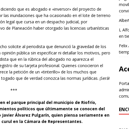
movil
, diciendo que es abogado e «inversor» del proyecto de
convi
por las inundaciones que ha ocasionado en el lote de terreno
Alber
ón legal que cursa en un despacho judicial, por
o de Planeación haber otorgado las licencias urbanísticas
L Al
en ti
Felix
cho solicite al periodista que denunció la gravedad de los
tiem
opinión pública sin especificar ni detallar los motivos, pero
ista que en la rúbrica del abogado no aparezca el
registro de su tarjeta profesional. Quienes conocieron el
Ace
e la petición de un «tinterillo» de los muchos que
 togado que de verdad conozca las normas jurídicas. ¡Será!
Porta
admin
***
comun
el parque principal del municipio de Riofrío,
mientos políticos que últimamente se conocen del
ENC
o Javier Álvarez Pulgarín, quien piensa seriamente en
 curul en la Cámara de Representantes.