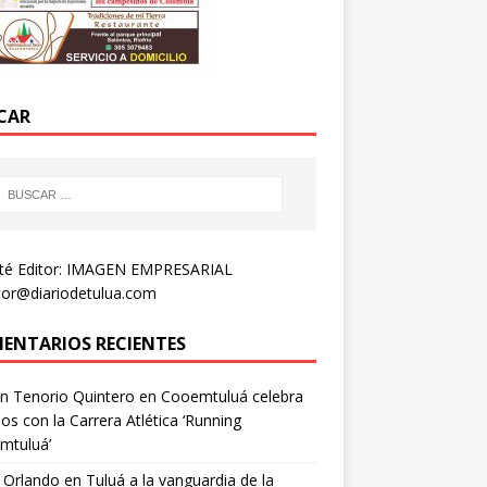
CAR
té Editor: IMAGEN EMPRESARIAL
tor@diariodetulua.com
ENTARIOS RECIENTES
n Tenorio Quintero
en
Cooemtuluá celebra
os con la Carrera Atlética ‘Running
mtuluá’
 Orlando
en
Tuluá a la vanguardia de la