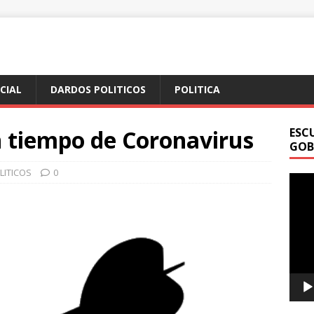
ICIAL
DARDOS POLITICOS
POLITICA
n tiempo de Coronavirus
ESC
GOB
LITICOS
0
Repr
de
vídeo