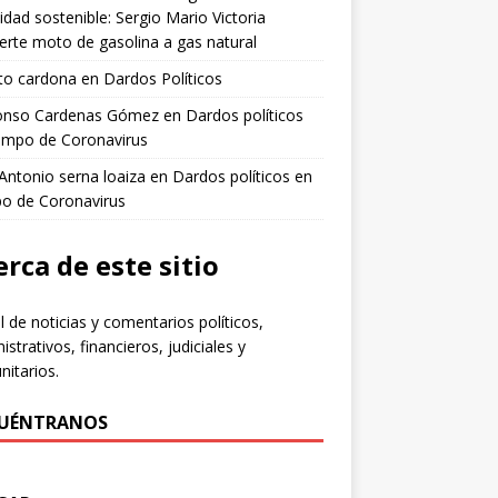
idad sostenible: Sergio Mario Victoria
erte moto de gasolina a gas natural
to cardona
en
Dardos Políticos
fonso Cardenas Gómez
en
Dardos políticos
empo de Coronavirus
 Antonio serna loaiza
en
Dardos políticos en
po de Coronavirus
rca de este sitio
l de noticias y comentarios políticos,
istrativos, financieros, judiciales y
itarios.
UÉNTRANOS