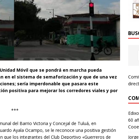
BUS
 Unidad Móvil que se pondrá en marcha pueda
an en el sistema de semaforización y que de una vez
Comi
luciones; sería imperdonable que pasara este
direc
ión positiva para mejorar los corredores viales y por
COM
***
Edixo
60 añ
munal del Barrio Victoria y Concejal de Tuluá, en
Cooe
duardo Ayala Ocampo, se le reconoce una positiva gestión
 en que los integrantes del Club Deportivo «Guerreros de
Jorge