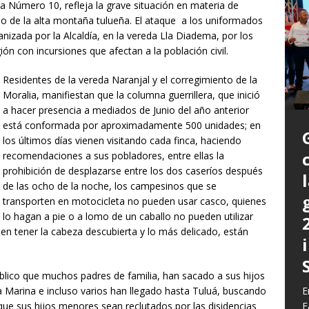
ña Número 10, refleja la grave situación en materia de
do de la alta montaña tulueña. El ataque a los uniformados
nizada por la Alcaldía, en la vereda Lla Diadema, por los
ión con incursiones que afectan a la población civil.
Residentes de la vereda Naranjal y el corregimiento de la
Moralia, manifiestan que la columna guerrillera, que inició
a hacer presencia a mediados de Junio del año anterior
está conformada por aproximadamente 500 unidades; en
los últimos días vienen visitando cada finca, haciendo
recomendaciones a sus pobladores, entre ellas la
prohibición de desplazarse entre los dos caseríos después
de las ocho de la noche, los campesinos que se
transporten en motocicleta no pueden usar casco, quienes
P
lo hagan a pie o a lomo de un caballo no pueden utilizar
a
en tener la cabeza descubierta y lo más delicado, están
L
L
E
m
C
G
úblico que muchos padres de familia, han sacado a sus hijos
z
b
E
la Marina e incluso varios han llegado hasta Tuluá, buscando
E
c
d
E
y
 que sus hijos menores sean reclutados por las disidencias
F
q
h