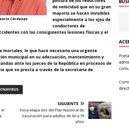
pintura de los reductores
BUS
de velocidad que en su gran
mayoría se hacen invisibles
sorio Cárdenas
especialmente a los ojos de
conductores de
cidentes con las consiguientes lesiones físicas y el
ACER
s mortales, lo que hace necesario una urgente
Porta
ación municipal en su adecuación, mantenimiento y
admin
andas ante los jueces de la República en procesos de
comun
cio que se presta a través de la secretaria de
Comi
direc
RONAVIRUS
SIGUIENTE
 el
Inicia etapa dos del Plan Nacional de
a
Vacunación para adultos de 60 a 79
años