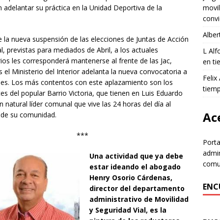
 adelantar su práctica en la Unidad Deportiva de la
movil
convi
Alber
de la nueva suspensión de las elecciones de Juntas de Acción
, previstas para mediados de Abril, a los actuales
L Al
ios les corresponderá mantenerse al frente de las Jac,
en ti
 el Ministerio del Interior adelanta la nueva convocatoria a
Felix
nes. Los más contentos con este aplazamiento son los
tiem
es del popular Barrio Victoria, que tienen en Luis Eduardo
n natural líder comunal que vive las 24 horas del día al
Ace
o de su comunidad.
***
Porta
admin
Una actividad que ya debe
comun
estar ideando el abogado
Henry Osorio Cárdenas,
ENC
director del departamento
administrativo de Movilidad
y Seguridad Vial, es la