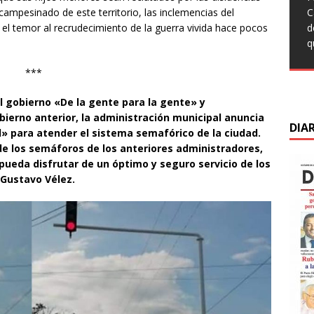
q
t
T
 campesinado de este territorio, las inclemencias del
C
L
c
F
C
 el temor al recrudecimiento de la guerra vivida hace pocos
d
C
s
M
d
q
s
m
C
d
***
d
D
l gobierno «De la gente para la gente» y
ierno anterior, la administración municipal anuncia
DIA
» para atender el sistema semafórico de la ciudad.
 de los semáforos de los anteriores administradores,
pueda disfrutar de un óptimo y seguro servicio de los
 Gustavo Vélez.