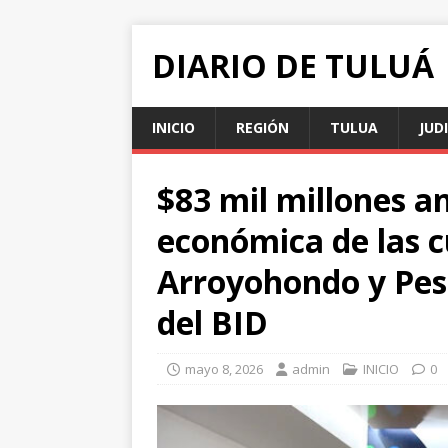
DIARIO DE TULUÁ
INICIO
REGIÓN
TULUA
JUD
$83 mil millones an
económica de las c
Arroyohondo y Pes
del BID
mayo 8, 2026
admin
INICIO
0