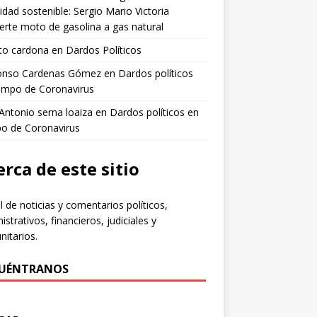
idad sostenible: Sergio Mario Victoria
erte moto de gasolina a gas natural
to cardona
en
Dardos Políticos
fonso Cardenas Gómez
en
Dardos políticos
empo de Coronavirus
 Antonio serna loaiza
en
Dardos políticos en
po de Coronavirus
rca de este sitio
l de noticias y comentarios políticos,
istrativos, financieros, judiciales y
itarios.
UÉNTRANOS