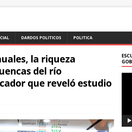
ICIAL
DARDOS POLITICOS
POLITICA
uales, la riqueza
ESC
GOB
uencas del río
Repr
cador que reveló estudio
de
vídeo