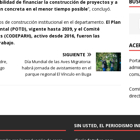
BUS
lidad de financiar la construcción de proyectos y a
ión concreta en el menor tiempo posible
”, concluyó.
os de construcción institucional en el departamento.
El Plan
tal (POTD), vigente hasta 2039, y el Comité
 (CODEPARH), activo desde 2016, fueron las
rabajo.
ACER
SIGUIENTE
Porta
dre,
Día Mundial de las Aves Migratoria:
admin
igo
habrá jornada de avistamiento en el
comun
parque regional El Vínculo en Buga
Comi
direc
SIN USTED, EL PERIODISMO I