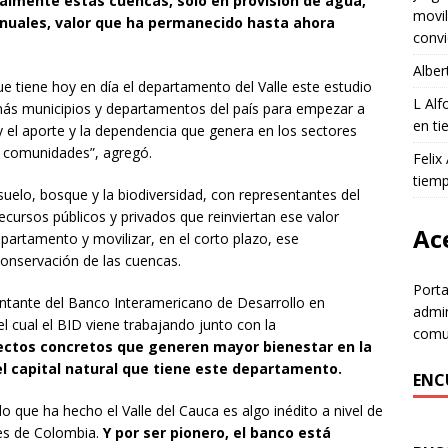
lmente estas cuencas, solo en provisión de agua,
movil
anuales, valor que ha permanecido hasta ahora
convi
Alber
e tiene hoy en día el departamento del Valle este estudio
L Al
emás municipios y departamentos del país para empezar a
en ti
o y el aporte y la dependencia que genera en los sectores
s comunidades”, agregó.
Felix
tiem
suelo, bosque y la biodiversidad, con representantes del
ecursos públicos y privados que reinviertan ese valor
Ace
partamento y movilizar, en el corto plazo, ese
conservación de las cuencas.
Porta
entante del Banco Interamericano de Desarrollo en
admin
l cual el BID viene trabajando junto con la
comun
ectos concretos que generen mayor bienestar en la
el capital natural que tiene este departamento.
ENC
o que ha hecho el Valle del Cauca es algo inédito a nivel de
es de Colombia.
Y por ser pionero, el banco está