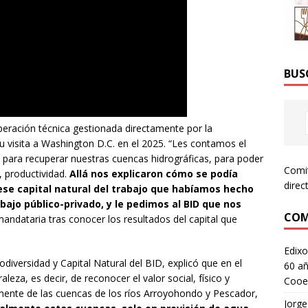
BUS
peración técnica gestionada directamente por la
u visita a Washington D.C. en el 2025. “Les contamos el
para recuperar nuestras cuencas hidrográficas, para poder
Comi
 productividad.
Allá nos explicaron cómo se podía
direc
 ese capital natural del trabajo que habíamos hecho
ajo público-privado, y le pedimos al BID que nos
COM
 mandataria tras conocer los resultados del capital que
Edixo
odiversidad y Capital Natural del BID, explicó que en el
60 añ
leza, es decir, de reconocer el valor social, físico y
Cooe
mente de las cuencas de los ríos Arroyohondo y Pescador,
Jorge