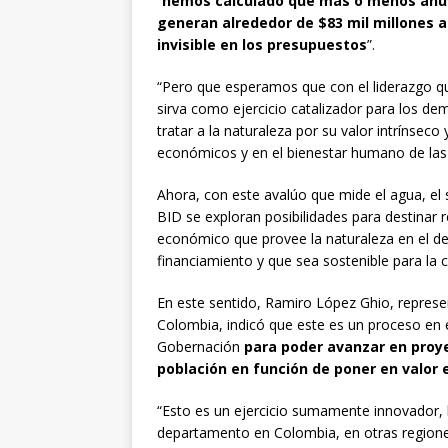
“
hemos calculado que más o menos anua
generan alrededor de $83 mil millones 
invisible en los presupuestos
”.
“Pero que esperamos que con el liderazgo qu
sirva como ejercicio catalizador para los d
tratar a la naturaleza por su valor intrínsec
económicos y en el bienestar humano de la
Ahora, con este avalúo que mide el agua, el 
BID se exploran posibilidades para destinar r
económico que provee la naturaleza en el de
financiamiento y que sea sostenible para la 
En este sentido, Ramiro López Ghio, repres
Colombia, indicó que este es un proceso en e
Gobernación
para poder avanzar en proy
población en función de poner en valor 
“Esto es un ejercicio sumamente innovador, l
departamento en Colombia, en otras region