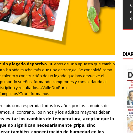
q
t
T
C
L
c
F
C
d
C
s
M
d
q
s
m
C
d
d
D
DIA
ción y legado deportivo.
10 años de una apuesta que cambió
 Puro’ ha sido mucho más que una estrategia: Se consolidó como
e talento y construcción de un legado que hoy devuelve el
 impulsando sueños, formando campeones y consolidando al
isciplina y resultados. #ValleOroPuro
CumplimosYTransformamos
espiratoria esperada todos los años por los cambios de
rnos, al contrario, los niños y los adultos mayores deben
 evitar los cambios de temperatura, aceptar que la
ue no significan necesariamente gripa, sino
erar también, concentración de humedad en los