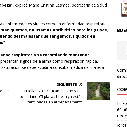
cabeza
”, explicó María Cristina Lesmes, secretaria de Salud
 las enfermedades virales como la enfermedad respiratoria,
mediquemos, no usemos antibiótico para las gripas,
BUS
iendo del malestar que tengamos, líquidos en
io
”.
edad respiratoria se recomienda mantener
e presentan signos de alarma como respiración rápida,
r y saturación se debe acudir a consulta médica de manera
Comi
direc
SIGUIENTE
COM
oro es
Huellas Vallecaucanas avanzan a
todo ritmo: 65 placas huella ya están
terminadas en el departamento
Edixo
60 añ
Cooe
Jorge