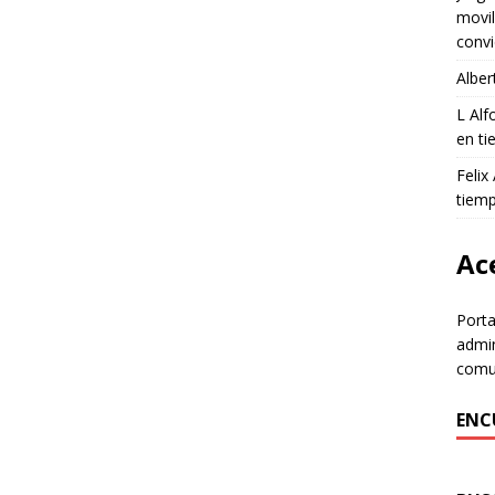
movil
convi
Alber
L Al
en ti
Felix
tiem
Ace
Porta
admin
comun
ENC