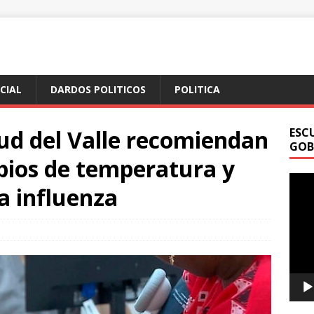
ICIAL
DARDOS POLITICOS
POLITICA
ud del Valle recomiendan
ESC
GOB
bios de temperatura y
Repr
a influenza
de
vídeo