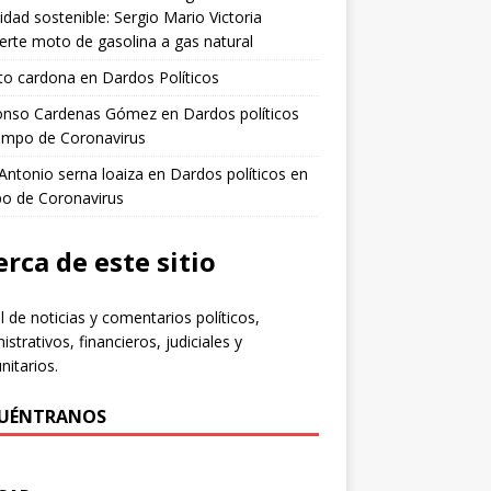
idad sostenible: Sergio Mario Victoria
erte moto de gasolina a gas natural
to cardona
en
Dardos Políticos
fonso Cardenas Gómez
en
Dardos políticos
empo de Coronavirus
 Antonio serna loaiza
en
Dardos políticos en
po de Coronavirus
rca de este sitio
l de noticias y comentarios políticos,
istrativos, financieros, judiciales y
itarios.
UÉNTRANOS