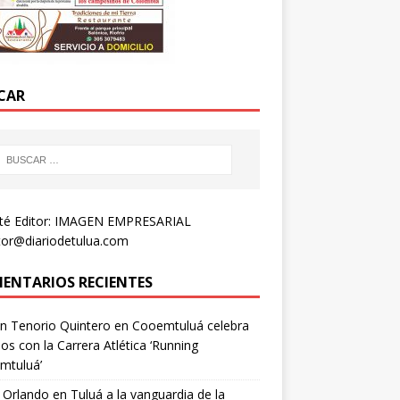
CAR
té Editor: IMAGEN EMPRESARIAL
tor@diariodetulua.com
ENTARIOS RECIENTES
n Tenorio Quintero
en
Cooemtuluá celebra
os con la Carrera Atlética ‘Running
mtuluá’
 Orlando
en
Tuluá a la vanguardia de la