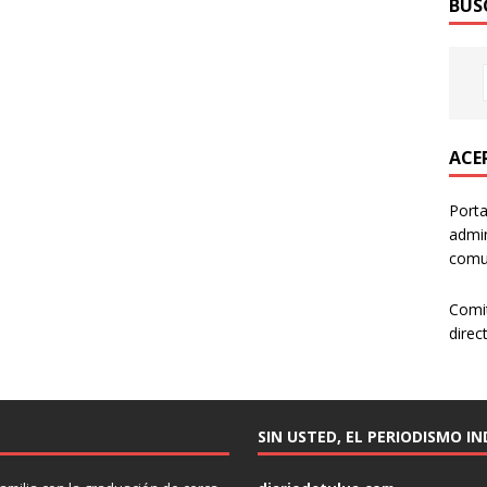
BUS
ACER
Porta
admin
comun
Comi
direc
SIN USTED, EL PERIODISMO I