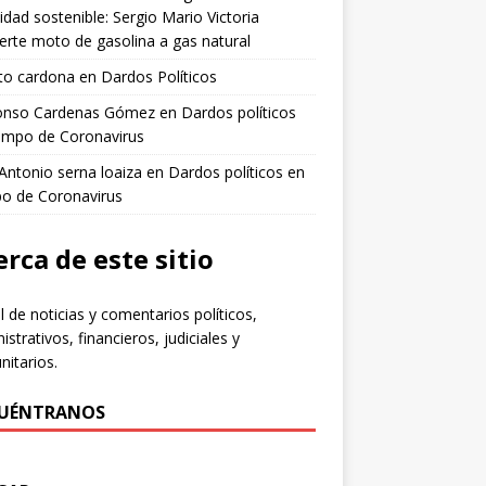
idad sostenible: Sergio Mario Victoria
erte moto de gasolina a gas natural
to cardona
en
Dardos Políticos
fonso Cardenas Gómez
en
Dardos políticos
empo de Coronavirus
 Antonio serna loaiza
en
Dardos políticos en
po de Coronavirus
rca de este sitio
l de noticias y comentarios políticos,
istrativos, financieros, judiciales y
itarios.
UÉNTRANOS