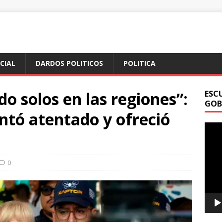
ICIAL
DARDOS POLITICOS
POLITICA
o solos en las regiones”:
ESC
GOB
tó atentado y ofreció
Repr
de
vídeo
0