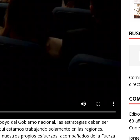
BUS
Comi
direc
COM
Edixo
60 añ
oyo del Gobierno nacional, las estrategias deben ser
Cooe
aquí estamos trabajando solamente en las regiones,
n nuestros propios esfuerzos, acompañados de la Fuerza
Jorge