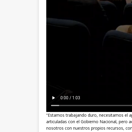
“Estamos trabajando duro, necesitamos el ap
articuladas con el Gobierno Nacional, pero 
nosotros con nuestros propios recursos, co