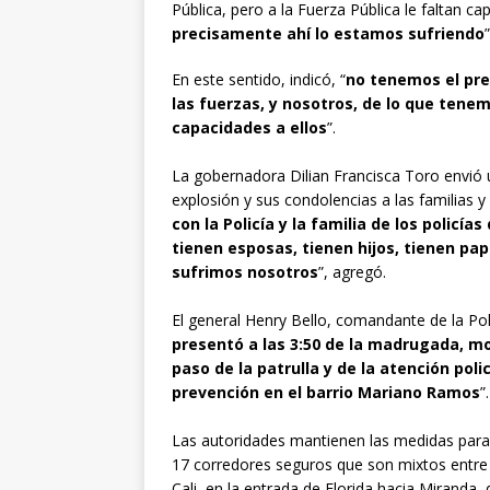
Pública, pero a la Fuerza Pública le faltan c
precisamente ahí lo estamos sufriendo
En este sentido, indicó, “
no tenemos el pres
las fuerzas, y nosotros, de lo que tene
capacidades a ellos
”.
La gobernadora Dilian Francisca Toro envió u
explosión y sus condolencias a las familias y
con la Policía y la familia de los polic
tienen esposas, tienen hijos, tienen pa
sufrimos nosotros
”, agregó.
El general Henry Bello, comandante de la Poli
presentó a las 3:50 de la madrugada, mo
paso de la patrulla y de la atención pol
prevención en el barrio Mariano Ramos
”.
Las autoridades mantienen las medidas para
17 corredores seguros que son mixtos entre la
Cali, en la entrada de Florida hacia Miranda