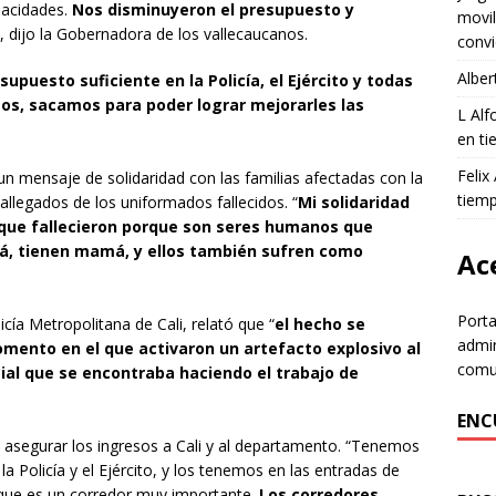
apacidades.
Nos disminuyeron el presupuesto y
movil
”, dijo la Gobernadora de los vallecaucanos.
convi
Alber
upuesto suficiente en la Policía, el Ejército y todas
mos, sacamos para poder lograr mejorarles las
L Al
en ti
Felix
n mensaje de solidaridad con las familias afectadas con la
tiem
 allegados de los uniformados fallecidos. “
Mi solidaridad
ías que fallecieron porque son seres humanos que
pá, tienen mamá, y ellos también sufren como
Ace
Porta
cía Metropolitana de Cali, relató que “
el hecho se
admin
mento en el que activaron un artefacto explosivo al
comun
icial que se encontraba haciendo el trabajo de
ENC
 asegurar los ingresos a Cali y al departamento. “Tenemos
 Policía y el Ejército, y los tenemos en las entradas de
, que es un corredor muy importante.
Los corredores