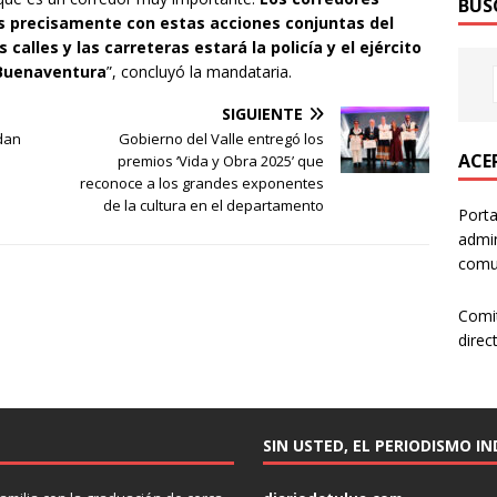
BUS
s precisamente con estas acciones conjuntas del
s calles y las carreteras estará la policía y el ejército
Buenaventura
”, concluyó la mandataria.
SIGUIENTE
dan
Gobierno del Valle entregó los
ACER
premios ‘Vida y Obra 2025’ que
reconoce a los grandes exponentes
de la cultura en el departamento
Porta
admin
comun
Comi
direc
SIN USTED, EL PERIODISMO I