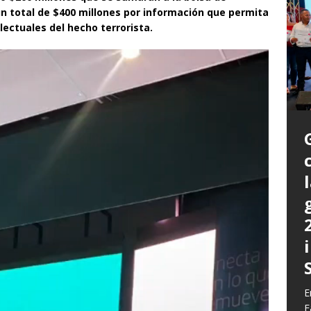
un total de $400 millones por información que permita
lectuales del hecho terrorista.
P
a
L
L
E
m
C
G
z
b
E
E
c
d
E
y
F
q
h