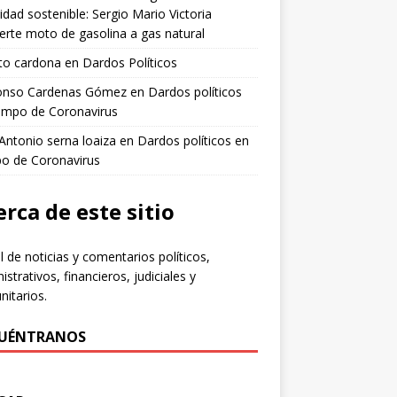
idad sostenible: Sergio Mario Victoria
erte moto de gasolina a gas natural
to cardona
en
Dardos Políticos
fonso Cardenas Gómez
en
Dardos políticos
empo de Coronavirus
 Antonio serna loaiza
en
Dardos políticos en
po de Coronavirus
rca de este sitio
l de noticias y comentarios políticos,
istrativos, financieros, judiciales y
itarios.
UÉNTRANOS