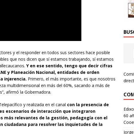
BUS
ctores y el responder en todos sus sectores hace posible
ibles que nos dicen que sí estamos trabajando, sí estamos
vallecaucanos.
Y en ese sentido, tengo que decir cifras
ANE y Planeación Nacional, entidades de orden
Comi
 injerencia.
Primero, el más importante, es que nosotros
direc
reza multidimensional en más del 60%, sacando a más de
s”, afirmó la Gobernadora.
COM
Telepacífico y realizada en el canal
con la presencia de
Edixo
es escenarios de interacción que integraron
60 añ
os más relevantes de la gestión, pedagogía con el
Cooe
ón ciudadana para resolver las inquietudes de la
Jorge