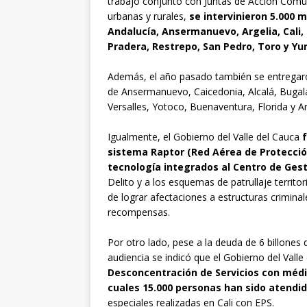
trabajo conjunto con Juntas de Acción Comuna
urbanas y rurales,
se intervinieron 5.000 
Andalucía, Ansermanuevo, Argelia, Cali, E
Pradera, Restrepo, San Pedro, Toro y Y
Además, el año pasado también se entregaro
de Ansermanuevo, Caicedonia, Alcalá, Bugala
Versalles, Yotoco, Buenaventura, Florida y Ar
Igualmente, el Gobierno del Valle del Cauca
sistema Raptor (Red Aérea de Protección
tecnología integrados al Centro de Ges
Delito y a los esquemas de patrullaje territo
de lograr afectaciones a estructuras criminal
recompensas.
Por otro lado, pese a la deuda de 6 billones
audiencia se indicó que el Gobierno del Vall
Desconcentración de Servicios con médico
cuales 15.000 personas han sido atendid
especiales realizadas en Cali con EPS.