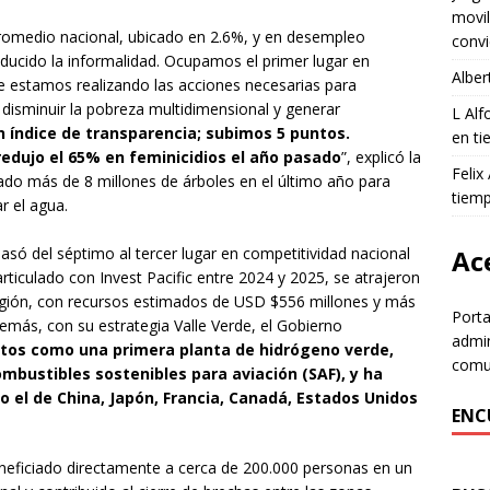
movil
romedio nacional, ubicado en 2.6%, y en desempleo
convi
ucido la informalidad. Ocupamos el primer lugar en
Alber
ue estamos realizando las acciones necesarias para
a disminuir la pobreza multidimensional y generar
L Al
 índice de transparencia; subimos 5 puntos.
en ti
edujo el 65% en feminicidios el año pasado
”, explicó la
Felix
do más de 8 millones de árboles en el último año para
tiem
r el agua.
asó del séptimo al tercer lugar en competitividad nacional
Ace
rticulado con Invest Pacific entre 2024 y 2025, se atrajeron
región, con recursos estimados de USD $556 millones y más
Porta
emás, con su estrategia Valle Verde, el Gobierno
admin
tos como una primera planta de hidrógeno verde,
comun
combustibles sostenibles para aviación (SAF), y ha
 el de China, Japón, Francia, Canadá, Estados Unidos
ENC
neficiado directamente a cerca de 200.000 personas en un