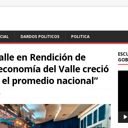
ICIAL
DARDOS POLITICOS
POLITICA
lle en Rendición de
ESC
GOB
economía del Valle creció
Repr
 el promedio nacional”
de
vídeo
0