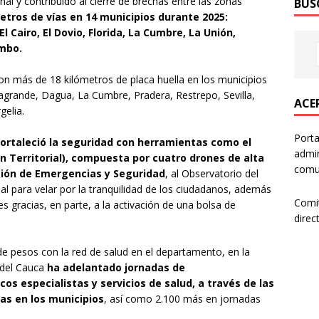
l y contribuido al cierre de brechas entre las zonas
BUS
metros de vías en 14 municipios durante 2025:
l Cairo, El Dovio, Florida, La Cumbre, La Unión,
umbo.
n más de 18 kilómetros de placa huella en los municipios
grande, Dagua, La Cumbre, Pradera, Restrepo, Sevilla,
ACER
gelia.
Porta
fortaleció la seguridad con herramientas como el
admin
 Territorial), compuesta por cuatro drones de alta
comun
tión de Emergencias y Seguridad
, al Observatorio del
rial para velar por la tranquilidad de los ciudadanos, además
Comi
es gracias, en parte, a la activación de una bolsa de
direc
 de pesos con la red de salud en el departamento, en la
e del Cauca
ha adelantado jornadas de
s especialistas y servicios de salud, a través de las
as en los municipios
, así como 2.100 más en jornadas