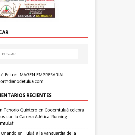
CAR
té Editor: IMAGEN EMPRESARIAL
tor@diariodetulua.com
ENTARIOS RECIENTES
n Tenorio Quintero
en
Cooemtuluá celebra
os con la Carrera Atlética ‘Running
mtuluá’
 Orlando
en
Tuluá a la vanguardia de la