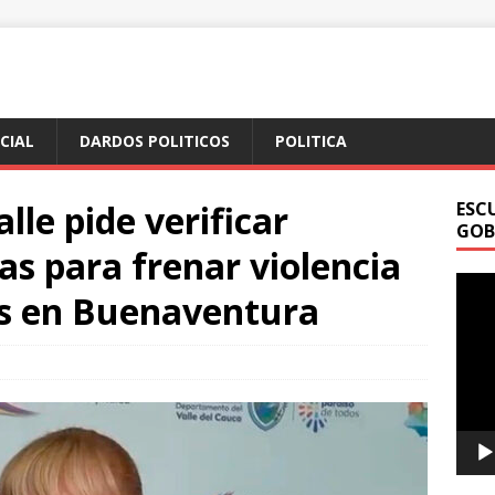
ICIAL
DARDOS POLITICOS
POLITICA
lle pide verificar
ESC
GOB
s para frenar violencia
Repr
as en Buenaventura
de
vídeo