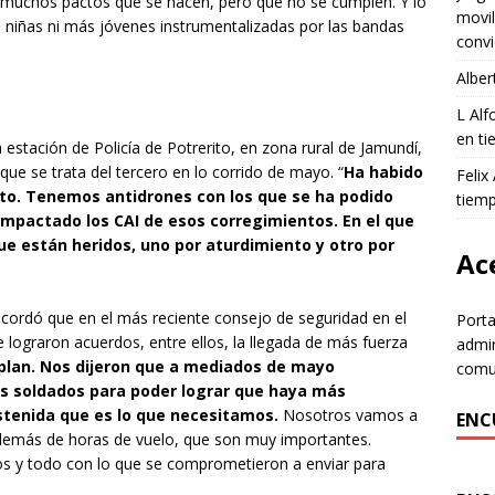
muchos pactos que se hacen, pero que no se cumplen. Y lo
movil
iñas ni más jóvenes instrumentalizadas por las bandas
convi
Alber
L Al
en ti
 estación de Policía de Potrerito, en zona rural de Jamundí,
que se trata del tercero en lo corrido de mayo. “
Ha habido
Felix
ito. Tenemos antidrones con los que se ha podido
tiem
impactado los CAI de esos corregimientos. En el que
e están heridos, uno por aturdimiento y otro por
Ace
ecordó que en el más reciente consejo de seguridad en el
Porta
e lograron acuerdos, entre ellos, la llegada de más fuerza
admin
lan. Nos dijeron que a mediados de mayo
comun
 soldados para poder lograr que haya más
stenida que es lo que necesitamos.
Nosotros vamos a
ENC
demás de horas de vuelo, que son muy importantes.
s y todo con lo que se comprometieron a enviar para