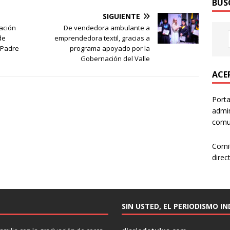
BUS
SIGUIENTE
vación
De vendedora ambulante a
de
emprendedora textil, gracias a
 Padre
programa apoyado por la
Gobernación del Valle
ACER
Porta
admin
comun
Comi
direc
SIN USTED, EL PERIODISMO I