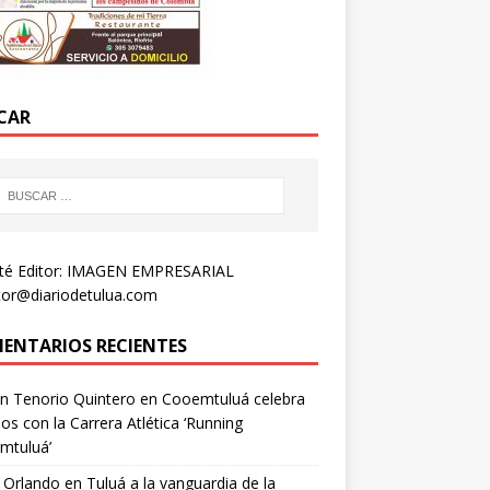
CAR
té Editor: IMAGEN EMPRESARIAL
tor@diariodetulua.com
ENTARIOS RECIENTES
n Tenorio Quintero
en
Cooemtuluá celebra
os con la Carrera Atlética ‘Running
mtuluá’
 Orlando
en
Tuluá a la vanguardia de la