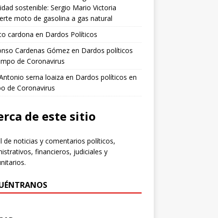
idad sostenible: Sergio Mario Victoria
erte moto de gasolina a gas natural
to cardona
en
Dardos Políticos
fonso Cardenas Gómez
en
Dardos políticos
empo de Coronavirus
 Antonio serna loaiza
en
Dardos políticos en
po de Coronavirus
rca de este sitio
l de noticias y comentarios políticos,
istrativos, financieros, judiciales y
itarios.
UÉNTRANOS