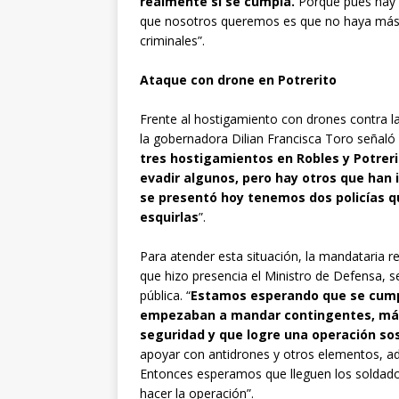
realmente sí se cumpla.
Porque pues hay 
que nosotros queremos es que no haya más n
criminales”.
Ataque con drone en Potrerito
Frente al hostigamiento con drones contra la
la gobernadora Dilian Francisca Toro señaló 
tres hostigamientos en Robles y Potrer
evadir algunos, pero hay otros que han 
se presentó hoy tenemos dos policías qu
esquirlas
”.
Para atender esta situación, la mandataria r
que hizo presencia el Ministro de Defensa, s
pública. “
Estamos esperando que se cump
empezaban a mandar contingentes, más
seguridad y que logre una operación so
apoyar con antidrones y otros elementos, a
Entonces esperamos que lleguen los soldado
hacer la operación”.