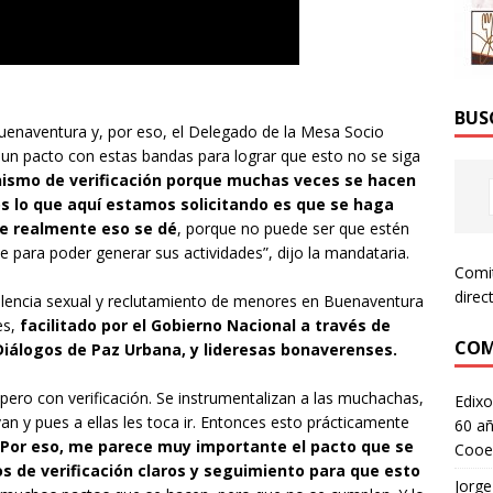
BUS
uenaventura y, por eso, el Delegado de la Mesa Socio
o un pacto con estas bandas para lograr que esto no se siga
ismo de verificación porque muchas veces se hacen
s lo que aquí estamos solicitando es que se haga
ue realmente eso se dé
, porque no puede ser que estén
te para poder generar sus actividades”, dijo la mandataria.
Comi
direc
iolencia sexual y reclutamiento de menores en Buenaventura
es,
facilitado por el Gobierno Nacional a través de
COM
Diálogos de Paz Urbana, y lideresas bonaverenses.
ero con verificación. Se instrumentalizan a las muchachas,
Edixo
an y pues a ellas les toca ir. Entonces esto prácticamente
60 añ
Por eso, me parece muy importante el pacto que se
Cooe
 de verificación claros y seguimiento para que esto
Jorge