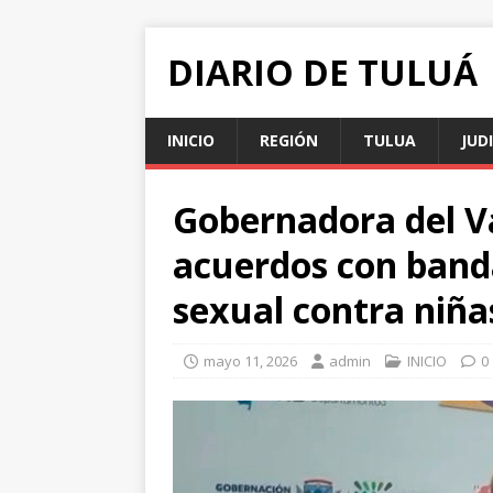
DIARIO DE TULUÁ
INICIO
REGIÓN
TULUA
JUD
Gobernadora del Va
acuerdos con banda
sexual contra niñ
mayo 11, 2026
admin
INICIO
0