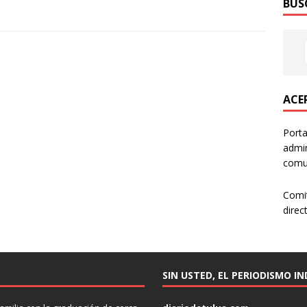
BUS
ACER
Porta
admin
comun
Comi
direc
SIN USTED, EL PERIODISMO I