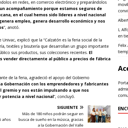
olos en redes, en comercio electrónico y preparándolos
movil
 un acompañamiento porque estamos seguros de
convi
ana, en el cual hemos sido líderes a nivel nacional
Alber
 genera empleo, genera desarrollo económico y nos
os
”, anotó.
L Al
en ti
nivac, explicó que la “Calzatón es la feria social de la
Felix
ría, textiles y bisutería que desarrollan un grupo importante
tiem
úblico sus productos, sus colecciones recientes.
El
 vender directamente al público a precios de fábrica
Ace
pante de la feria, agradeció el apoyo del Gobierno
Porta
 la Gobernación con los emprendedores y fabricantes
admin
el gremio y nos están impulsando a que nos
comun
r potencia a nivel nacional
”, concluyó.
SIGUIENTE
ENC
Más de 180 niños podrán seguir en
75 años
busca de sueño en la música, gracias
a la Gobernación del Valle