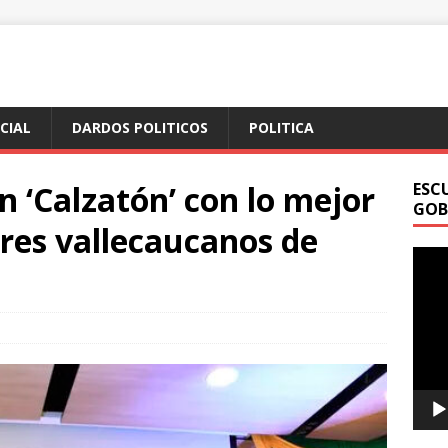
ICIAL
DARDOS POLITICOS
POLITICA
n ‘Calzatón’ con lo mejor
ESC
GOB
res vallecaucanos de
Repr
de
vídeo