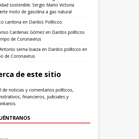
idad sostenible: Sergio Mario Victoria
erte moto de gasolina a gas natural
to cardona
en
Dardos Políticos
fonso Cardenas Gómez
en
Dardos políticos
empo de Coronavirus
 Antonio serna loaiza
en
Dardos políticos en
po de Coronavirus
rca de este sitio
l de noticias y comentarios políticos,
istrativos, financieros, judiciales y
itarios.
UÉNTRANOS