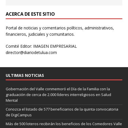
ACERCA DE ESTE SITIO
Portal de noticias y comentarios políticos, administrativos,
financieros, judiciales y comunitarios.
Comité Editor: IMAGEN EMPRESARIAL
director@diariodetulua.com
ULTIMAS NOTICIAS
Gobernación del Valle conmemoró el Día de la Familia con la
graduación de cerca de 2.000 líderes interreligiosos en Salud
Mental
Conozca el listado de 577 beneficiarios de la quinta convocatoria
de DigiCampus
Más de 500 loteros recibirán los beneficios de los Comedores Valle