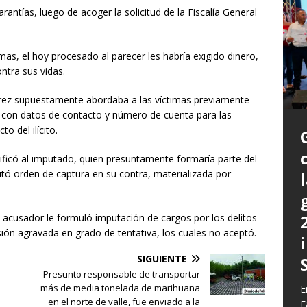
arantías, luego de acoger la solicitud de la Fiscalía General
mas, el hoy procesado al parecer les habría exigido dinero,
ntra sus vidas.
rez supuestamente abordaba a las víctimas previamente
 con datos de contacto y número de cuenta para las
o del ilícito.
entificó al imputado, quien presuntamente formaría parte del
icitó orden de captura en su contra, materializada por
P
a
 acusador le formuló imputación de cargos por los delitos
L
sión agravada en grado de tentativa, los cuales no aceptó.
L
E
m
C
SIGUIENTE
G
z
Presunto responsable de transportar
b
E
más de media tonelada de marihuana
E
c
d
E
y
en el norte de valle, fue enviado a la
F
q
h