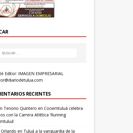
CAR
té Editor: IMAGEN EMPRESARIAL
tor@diariodetulua.com
ENTARIOS RECIENTES
n Tenorio Quintero
en
Cooemtuluá celebra
os con la Carrera Atlética ‘Running
mtuluá’
 Orlando
en
Tuluá a la vanguardia de la