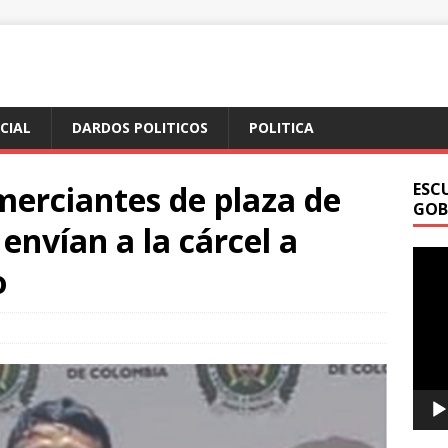
ICIAL
DARDOS POLITICOS
POLITICA
merciantes de plaza de
ESC
GOB
envían a la cárcel a
Repr
o
de
vídeo