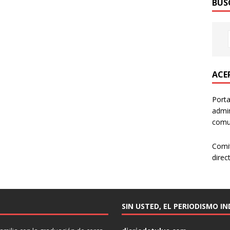
BUS
ACER
Porta
admin
comun
Comi
direc
SIN USTED, EL PERIODISMO I