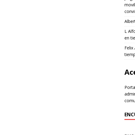
movil
convi
Alber
L Al
en ti
Felix
tiem
Ace
Porta
admin
comun
ENC