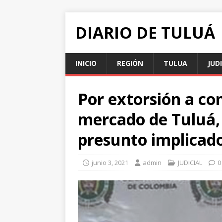
DIARIO DE TULUÁ
INICIO
REGIÓN
TULUA
JUD
Por extorsión a co
mercado de Tuluá, 
presunto implicad
junio 3, 2021
admin
JUDICIAL
0