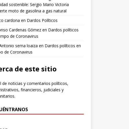
idad sostenible: Sergio Mario Victoria
erte moto de gasolina a gas natural
to cardona
en
Dardos Políticos
fonso Cardenas Gómez
en
Dardos políticos
empo de Coronavirus
 Antonio serna loaiza
en
Dardos políticos en
po de Coronavirus
rca de este sitio
l de noticias y comentarios políticos,
istrativos, financieros, judiciales y
itarios.
UÉNTRANOS