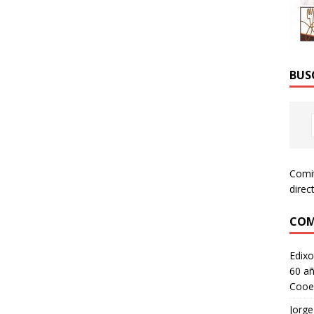
BUS
Comi
direc
COM
Edixo
60 añ
Cooe
Jorge