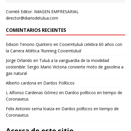
Comité Editor: IMAGEN EMPRESARIAL
director@diariodetulua.com
COMENTARIOS RECIENTES
Edixon Tenorio Quintero
en
Cooemtuluá celebra 60 años con
la Carrera Atlética ‘Running Cooemtuluá’
Jorge Orlando
en
Tuluá a la vanguardia de la movilidad
sostenible: Sergio Mario Victoria convierte moto de gasolina a
gas natural
Alberto cardona
en
Dardos Políticos
L Alfonso Cardenas Gómez
en
Dardos políticos en tiempo de
Coronavirus
Felix Antonio serna loaiza
en
Dardos políticos en tiempo de
Coronavirus
Acerca de este sitio