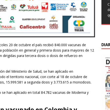
q
t
T
C
L
c
F
C
d
C
s
M
d
q
s
m
C
d
d
D
DIA
oles 20 de octubre el país recibió 840.000 vacunas de
a población en general y primera dosis para mayores de 12
dirigidas para tercera dosis o dosis de refuerzo en
ón del Ministerio de Salud, se han aplicado en
odo el territorio nacional, con corte al 18 de octubre de
sis, 15.999.581 a segunda dosis y 3.773.615 a monodosis.
zo se han aplicado en total 84.782 vacunas de Moderna y
an vacunado en Colombia y