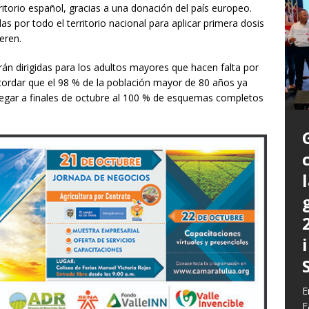
itorio español, gracias a una donación del país europeo.
das por todo el territorio nacional para aplicar primera dosis
ieren.
án dirigidas para los adultos mayores que hacen falta por
ecordar que el 98 % de la población mayor de 80 años ya
llegar a finales de octubre al 100 % de esquemas completos
P
a
L
L
E
m
C
G
z
b
E
E
c
d
E
y
F
q
h