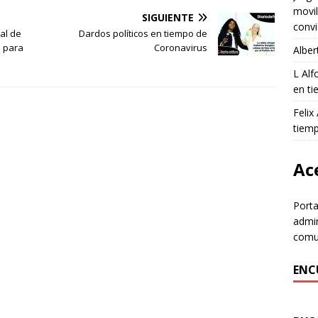
movil
SIGUIENTE
convi
al de
Dardos políticos en tiempo de
n para
Coronavirus
Alber
L Al
en ti
Felix
tiem
Ace
Porta
admin
comun
ENC