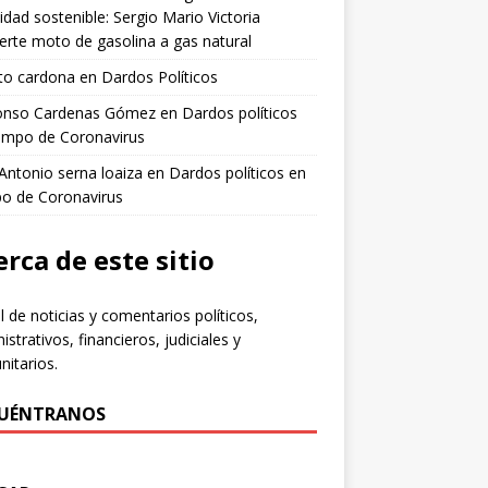
idad sostenible: Sergio Mario Victoria
erte moto de gasolina a gas natural
to cardona
en
Dardos Políticos
fonso Cardenas Gómez
en
Dardos políticos
empo de Coronavirus
 Antonio serna loaiza
en
Dardos políticos en
po de Coronavirus
rca de este sitio
l de noticias y comentarios políticos,
istrativos, financieros, judiciales y
itarios.
UÉNTRANOS