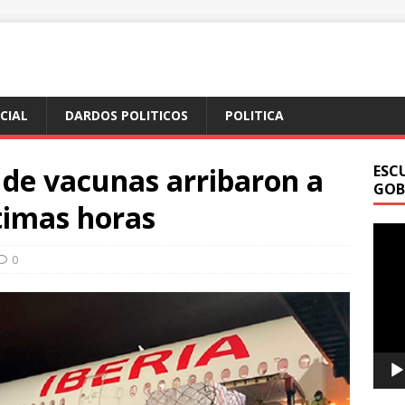
ICIAL
DARDOS POLITICOS
POLITICA
 de vacunas arribaron a
ESC
GOB
timas horas
Repr
de
0
vídeo