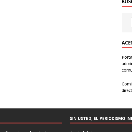
BUS
ACER
Porta
admin
comun
Comi
direc
SIN USTED, EL PERIODISMO I