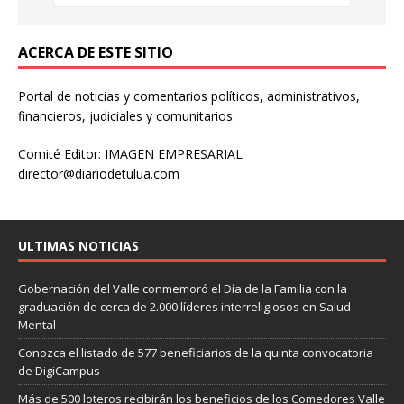
ACERCA DE ESTE SITIO
Portal de noticias y comentarios políticos, administrativos,
financieros, judiciales y comunitarios.
Comité Editor: IMAGEN EMPRESARIAL
director@diariodetulua.com
ULTIMAS NOTICIAS
Gobernación del Valle conmemoró el Día de la Familia con la
graduación de cerca de 2.000 líderes interreligiosos en Salud
Mental
Conozca el listado de 577 beneficiarios de la quinta convocatoria
de DigiCampus
Más de 500 loteros recibirán los beneficios de los Comedores Valle