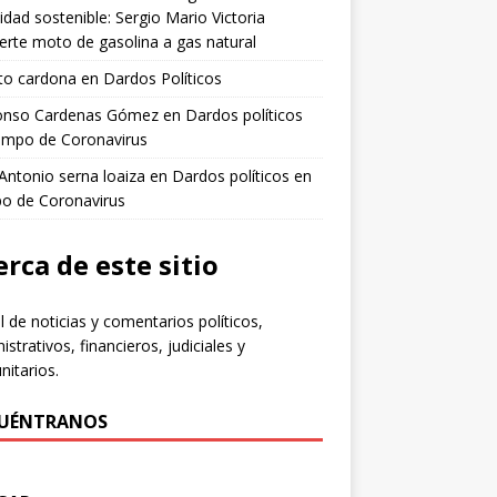
idad sostenible: Sergio Mario Victoria
erte moto de gasolina a gas natural
to cardona
en
Dardos Políticos
fonso Cardenas Gómez
en
Dardos políticos
empo de Coronavirus
 Antonio serna loaiza
en
Dardos políticos en
po de Coronavirus
rca de este sitio
l de noticias y comentarios políticos,
istrativos, financieros, judiciales y
itarios.
UÉNTRANOS