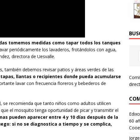
BUS
ndas tomemos medidas como tapar todos los tanques
avar periódicamente los lavaderos, frotándolos con agua,
ndez, directora de Uesvalle.
os, también debemos revisar patios y áreas verdes de las
 tapas, llantas o recipientes donde pueda acumularse
Comi
rtante lavar con frecuencia floreros y bebederos de
direc
COM
, se recomienda que tanto niños como adultos utilicen
 que el mosquito tenga oportunidad de picar y transmitir el
Edixo
mas pueden aparecer entre 4 y 10 días después de la
60 añ
uego: si no se diagnostica a tiempo y se complica,
Cooe
Jorge