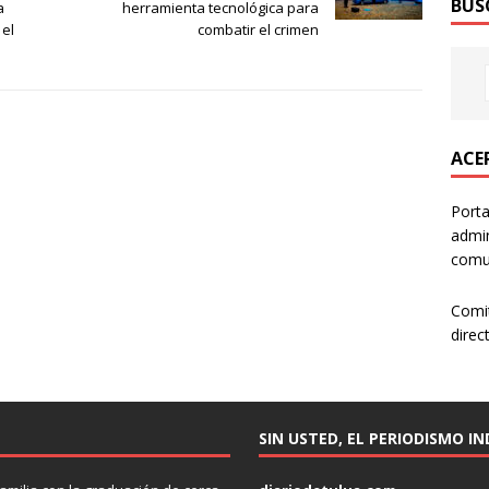
BUS
a
herramienta tecnológica para
 el
combatir el crimen
ACER
Porta
admin
comun
Comi
direc
SIN USTED, EL PERIODISMO I