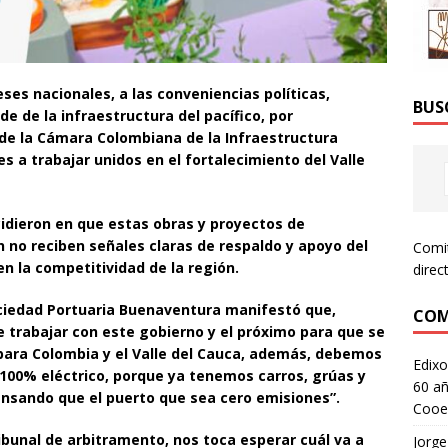
ses nacionales, a las conveniencias políticas,
BUS
e de la infraestructura del pacífico, por
 de la Cámara Colombiana de la Infraestructura
s a trabajar unidos en el fortalecimiento del Valle
idieron en que estas obras y proyectos de
n no reciben señales claras de respaldo y apoyo del
Comi
n la competitividad de la región.
direc
Sociedad Portuaria Buenaventura manifestó que,
COM
trabajar con este gobierno y el próximo para que se
 para Colombia y el Valle del Cauca, además, debemos
Edixo
 100% eléctrico, porque ya tenemos carros, grúas y
60 añ
ensando que el puerto que sea cero emisiones”.
Cooe
ibunal de arbitramento, nos toca esperar cuál va a
Jorge