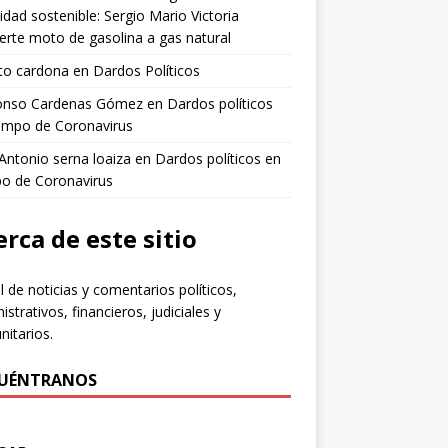
idad sostenible: Sergio Mario Victoria
erte moto de gasolina a gas natural
to cardona
en
Dardos Políticos
fonso Cardenas Gómez
en
Dardos políticos
empo de Coronavirus
 Antonio serna loaiza
en
Dardos políticos en
po de Coronavirus
rca de este sitio
l de noticias y comentarios políticos,
istrativos, financieros, judiciales y
itarios.
UÉNTRANOS