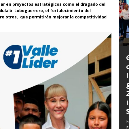
ar en proyectos estratégicos como el dragado del
Mulaló–Loboguerrero, el fortalecimiento del
tre otros, que permitirán mejorar la competitividad
P
a
L
L
E
m
C
G
z
b
E
E
c
d
E
y
F
q
h