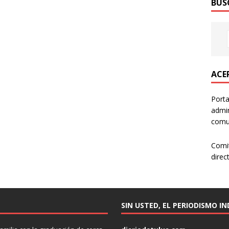
BUS
ACER
Porta
admin
comun
Comi
direc
SIN USTED, EL PERIODISMO I