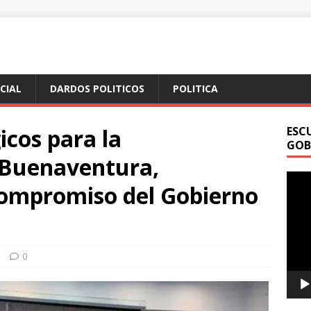
ICIAL
DARDOS POLITICOS
POLITICA
icos para la
ESC
GOB
 Buenaventura,
Repr
ompromiso del Gobierno
de
vídeo
N
0