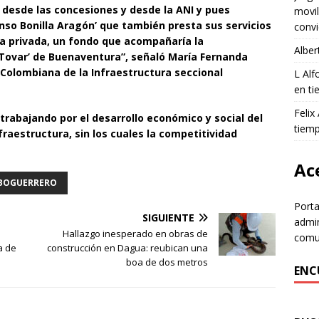
s desde las concesiones y desde la ANI y pues
movil
nso Bonilla Aragón’ que también presta sus servicios
convi
va privada, un fondo que acompañaría la
Alber
Tovar’ de Buenaventura”, señaló María Fernanda
 Colombiana de la Infraestructura seccional
L Al
en ti
Felix
trabajando por el desarrollo económico y social del
tiem
raestructura, sin los cuales la competitividad
Ace
OBOGUERRERO
Porta
SIGUIENTE
admin
Hallazgo inesperado en obras de
comun
a de
construcción en Dagua: reubican una
boa de dos metros
ENC