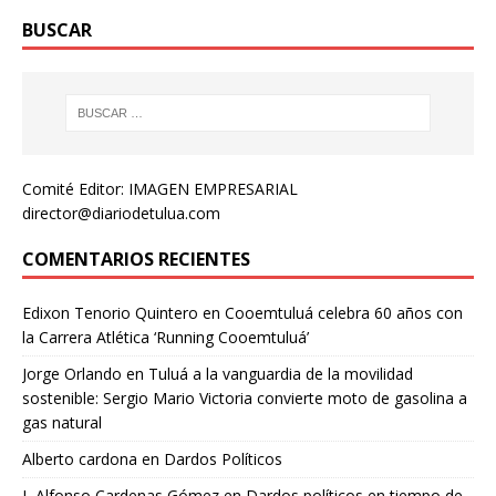
BUSCAR
Comité Editor: IMAGEN EMPRESARIAL
director@diariodetulua.com
COMENTARIOS RECIENTES
Edixon Tenorio Quintero
en
Cooemtuluá celebra 60 años con
la Carrera Atlética ‘Running Cooemtuluá’
Jorge Orlando
en
Tuluá a la vanguardia de la movilidad
sostenible: Sergio Mario Victoria convierte moto de gasolina a
gas natural
Alberto cardona
en
Dardos Políticos
L Alfonso Cardenas Gómez
en
Dardos políticos en tiempo de