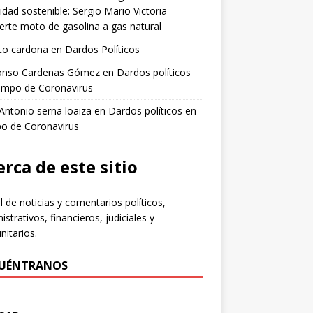
idad sostenible: Sergio Mario Victoria
erte moto de gasolina a gas natural
to cardona
en
Dardos Políticos
fonso Cardenas Gómez
en
Dardos políticos
empo de Coronavirus
 Antonio serna loaiza
en
Dardos políticos en
po de Coronavirus
rca de este sitio
l de noticias y comentarios políticos,
istrativos, financieros, judiciales y
itarios.
UÉNTRANOS