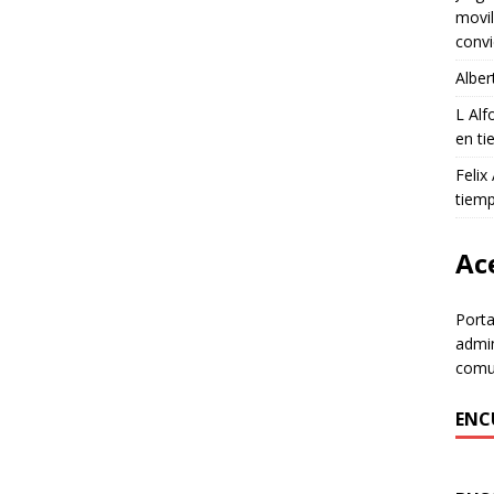
movil
convi
Alber
L Al
en ti
Felix
tiem
Ace
Porta
admin
comun
ENC