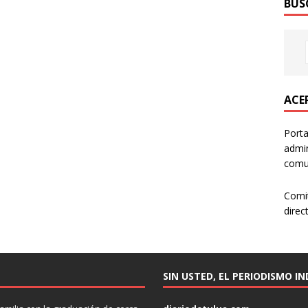
BUS
ACER
Porta
admin
comun
Comi
direc
SIN USTED, EL PERIODISMO I