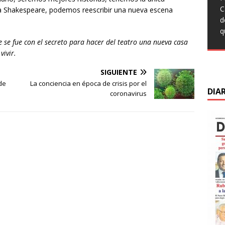
q
t
T
C
a Shakespeare, podemos reescribir una nueva escena
L
c
F
C
d
C
s
M
d
q
s
m
C
se fue con el secreto para hacer del teatro una nueva casa
d
d
vivir.
D
SIGUIENTE
de
La conciencia en época de crisis por el
DIA
a
coronavirus