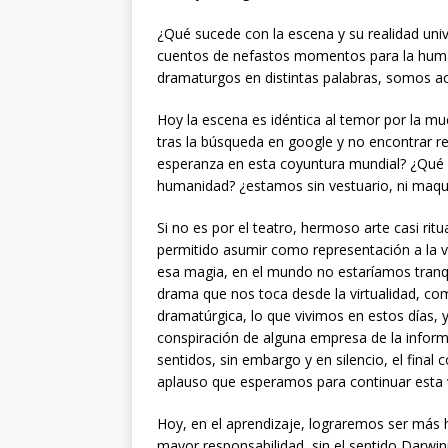
¿Qué sucede con la escena y su realidad un
cuentos de nefastos momentos para la huma
dramaturgos en distintas palabras, somos ac
Hoy la escena es idéntica al temor por la mu
tras la búsqueda en google y no encontrar 
esperanza en esta coyuntura mundial? ¿Qué l
humanidad? ¿estamos sin vestuario, ni maqui
Si no es por el teatro, hermoso arte casi ri
permitido asumir como representación a la vi
esa magia, en el mundo no estaríamos tranqu
drama que nos toca desde la virtualidad, co
dramatúrgica, lo que vivimos en estos días,
conspiración de alguna empresa de la inform
sentidos, sin embargo y en silencio, el final
aplauso que esperamos para continuar esta 
Hoy, en el aprendizaje, lograremos ser más 
mayor responsabilidad, sin el sentido Darwi