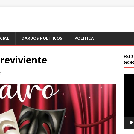
ICIAL
DARDOS POLITICOS
POLITICA
reviviente
ESC
GOB
0
Repr
de
vídeo