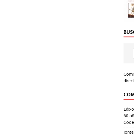
BUS
Comi
direc
COM
Edixo
60 añ
Cooe
Jorge