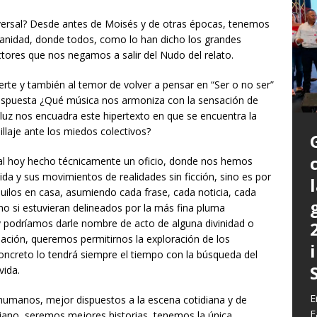
iversal? Desde antes de Moisés y de otras épocas, tenemos
nidad, donde todos, como lo han dicho los grandes
tores que nos negamos a salir del Nudo del relato.
erte y también al temor de volver a pensar en “Ser o no ser”
respuesta ¿Qué música nos armoniza con la sensación de
uz nos encuadra este hipertexto en que se encuentra la
llaje ante los miedos colectivos?
tual hoy hecho técnicamente un oficio, donde nos hemos
da y sus movimientos de realidades sin ficción, sino es por
ilos en casa, asumiendo cada frase, cada noticia, cada
P
mo si estuvieran delineados por la más fina pluma
a
 y podríamos darle nombre de acto de alguna divinidad o
L
ación, queremos permitirnos la exploración de los
L
E
m
 concreto lo tendrá siempre el tiempo con la búsqueda del
C
G
vida.
z
b
E
E
c
humanos, mejor dispuestos a la escena cotidiana y de
d
E
y
F
q
niano, seremos mejores historias, tenemos la única
h