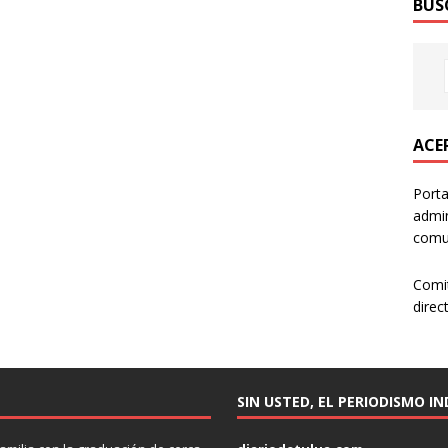
BUS
ACER
Porta
admin
comun
Comi
direc
SIN USTED, EL PERIODISMO I