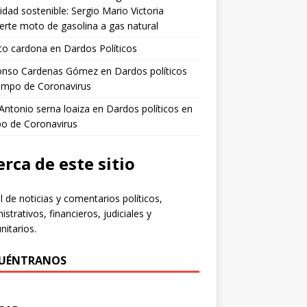
idad sostenible: Sergio Mario Victoria
erte moto de gasolina a gas natural
to cardona
en
Dardos Políticos
fonso Cardenas Gómez
en
Dardos políticos
empo de Coronavirus
 Antonio serna loaiza
en
Dardos políticos en
po de Coronavirus
rca de este sitio
l de noticias y comentarios políticos,
istrativos, financieros, judiciales y
itarios.
UÉNTRANOS