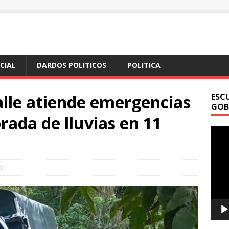
ICIAL
DARDOS POLITICOS
POLITICA
alle atiende emergencias
ESC
GOB
rada de lluvias en 11
Repr
de
vídeo
0