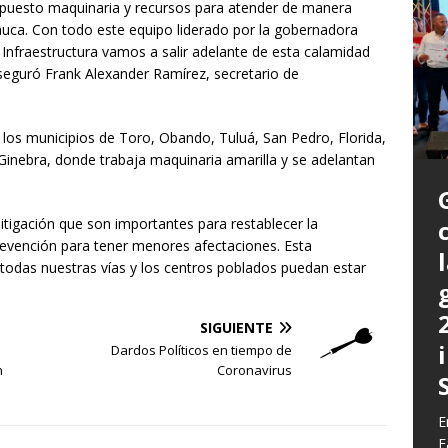
 puesto maquinaria y recursos para atender de manera
Cauca. Con todo este equipo liderado por la gobernadora
e Infraestructura vamos a salir adelante de esta calamidad
aseguró Frank Alexander Ramírez, secretario de
 los municipios de Toro, Obando, Tuluá, San Pedro, Florida,
 Ginebra, donde trabaja maquinaria amarilla y se adelantan
itigación que son importantes para restablecer la
prevención para tener menores afectaciones. Esta
 todas nuestras vías y los centros poblados puedan estar
P
a
SIGUIENTE
L
Dardos Políticos en tiempo de
L
E
m
n
Coronavirus
C
G
z
b
E
E
c
d
E
y
F
q
h