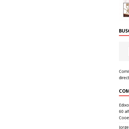
BUS
Comi
direc
COM
Edixo
60 añ
Cooe
Jorge