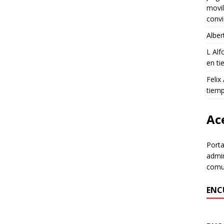
movil
convi
Alber
L Al
en ti
Felix
tiem
Ace
Porta
admin
comun
ENC