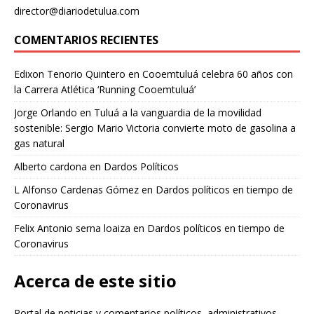
director@diariodetulua.com
COMENTARIOS RECIENTES
Edixon Tenorio Quintero
en
Cooemtuluá celebra 60 años con
la Carrera Atlética ‘Running Cooemtuluá’
Jorge Orlando
en
Tuluá a la vanguardia de la movilidad
sostenible: Sergio Mario Victoria convierte moto de gasolina a
gas natural
Alberto cardona
en
Dardos Políticos
L Alfonso Cardenas Gómez
en
Dardos políticos en tiempo de
Coronavirus
Felix Antonio serna loaiza
en
Dardos políticos en tiempo de
Coronavirus
Acerca de este sitio
Portal de noticias y comentarios políticos, administrativos,