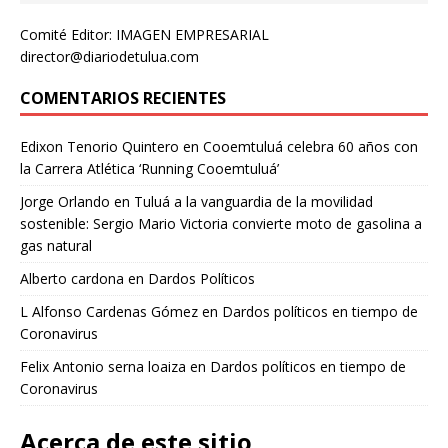
Comité Editor: IMAGEN EMPRESARIAL
director@diariodetulua.com
COMENTARIOS RECIENTES
Edixon Tenorio Quintero
en
Cooemtuluá celebra 60 años con
la Carrera Atlética ‘Running Cooemtuluá’
Jorge Orlando
en
Tuluá a la vanguardia de la movilidad
sostenible: Sergio Mario Victoria convierte moto de gasolina a
gas natural
Alberto cardona
en
Dardos Políticos
L Alfonso Cardenas Gómez
en
Dardos políticos en tiempo de
Coronavirus
Felix Antonio serna loaiza
en
Dardos políticos en tiempo de
Coronavirus
Acerca de este sitio