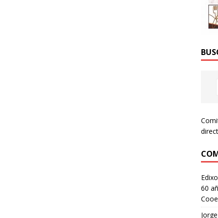
BUS
Comi
direc
COM
Edixo
60 añ
Cooe
Jorge