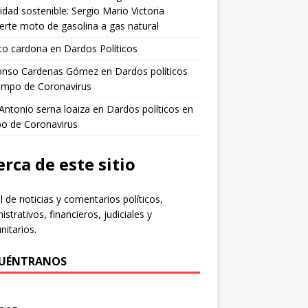
idad sostenible: Sergio Mario Victoria
erte moto de gasolina a gas natural
to cardona
en
Dardos Políticos
fonso Cardenas Gómez
en
Dardos políticos
empo de Coronavirus
 Antonio serna loaiza
en
Dardos políticos en
po de Coronavirus
rca de este sitio
l de noticias y comentarios políticos,
istrativos, financieros, judiciales y
itarios.
UÉNTRANOS