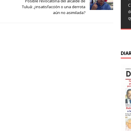
Posible revocatoria del alcalde de
q
t
T
C
L
Tuluá: ¿insatisfacción o una derrota
c
F
C
d
C
aún no asimilada?
s
M
d
q
s
m
C
d
d
D
DIA