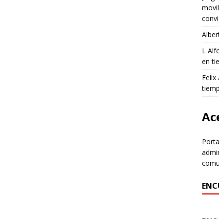
movil
convi
Alber
L Al
en ti
Felix
tiem
Ace
Porta
admin
comun
ENC