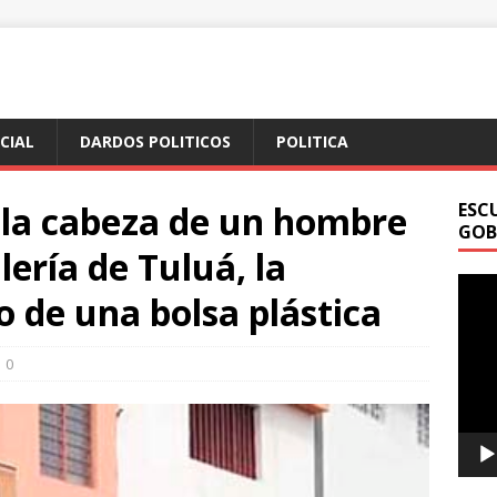
ICIAL
DARDOS POLITICOS
POLITICA
 la cabeza de un hombre
ESC
GOB
lería de Tuluá, la
Repr
 de una bolsa plástica
de
vídeo
0