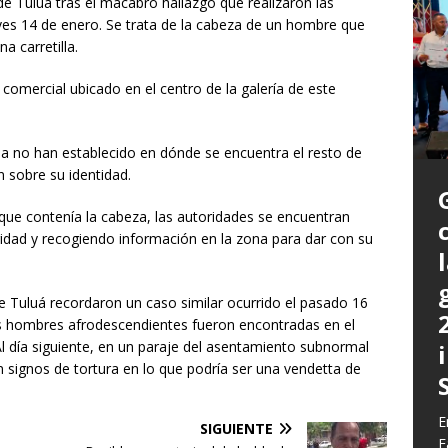
e Tuluá tras el macabro hallazgo que realizaron las
ves 14 de enero. Se trata de la cabeza de un hombre que
a carretilla.
comercial ubicado en el centro de la galería de este
a no han establecido en dónde se encuentra el resto de
 sobre su identidad.
que contenía la cabeza, las autoridades se encuentran
idad y recogiendo información en la zona para dar con su
P
e Tuluá recordaron un caso similar ocurrido el pasado 16
a
s hombres afrodescendientes fueron encontradas en el
L
 Al día siguiente, en un paraje del asentamiento subnormal
L
E
m
n signos de tortura en lo que podría ser una vendetta de
C
G
z
b
E
E
c
d
SIGUIENTE
E
y
F
q
h