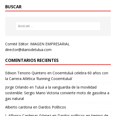
BUSCAR
Comité Editor: IMAGEN EMPRESARIAL
director@diariodetulua.com
COMENTARIOS RECIENTES
Edixon Tenorio Quintero
en
Cooemtuluá celebra 60 años con
la Carrera Atlética ‘Running Cooemtuluá’
Jorge Orlando
en
Tuluá a la vanguardia de la movilidad
sostenible: Sergio Mario Victoria convierte moto de gasolina a
gas natural
Alberto cardona
en
Dardos Políticos
L Alfonso Cardenas Gómez
en
Dardos políticos en tiempo de